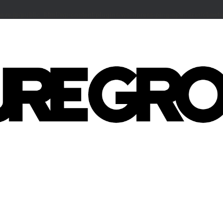
ove.jp/public_html/wp-content/plugins/wordpress-ping-optimizer/cbnet-