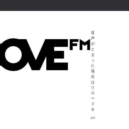
ping-optimizer.php
on line
113
音
声
が
と
ま
っ
た
場
合
は
リ
ロ
ー
ド
を