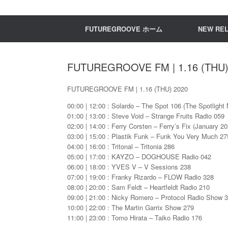
FUTUREGROOVE ホーム
NEW RE
FUTUREGROOVE FM | 1.16 (THU)
FUTUREGROOVE FM | 1.16 (THU) 2020
00:00 | 12:00 : Solardo – The Spot 106 (The Spotlight
01:00 | 13:00 : Steve Void – Strange Fruits Radio 059
02:00 | 14:00 : Ferry Corsten – Ferry’s Fix (January 20
03:00 | 15:00 : Plastik Funk – Funk You Very Much 27
04:00 | 16:00 : Tritonal – Tritonia 286
05:00 | 17:00 : KAYZO – DOGHOUSE Radio 042
06:00 | 18:00 : YVES V – V Sessions 238
07:00 | 19:00 : Franky Rizardo – FLOW Radio 328
08:00 | 20:00 : Sam Feldt – Heartfeldt Radio 210
09:00 | 21:00 : Nicky Romero – Protocol Radio Show 
10:00 | 22:00 : The Martin Garrix Show 279
11:00 | 23:00 : Tomo Hirata – Taiko Radio 176