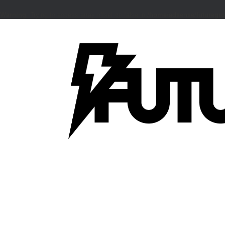
Warning
: Trying to access array offset on false in
/home/adsense/futuregro
コ
ン
テ
ン
ツ
へ
ス
キ
ッ
プ