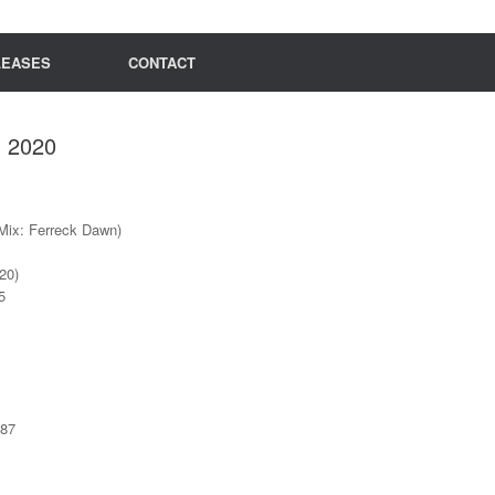
LEASES
CONTACT
 2020
 Mix: Ferreck Dawn)
20)
5
387