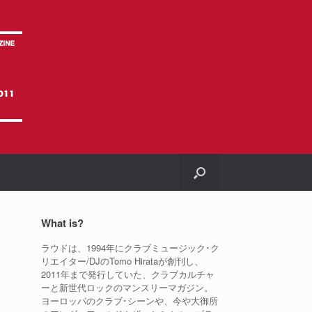
What is?
ラウドは、1994年にクラブミュージック･ク
リエイター/DJのTomo Hirataが創刊し、
2011年まで発行していた、クラブカルチャ
ーと新世代ロックのマンスリーマガジン。
ヨーロッパのクラブ･シーンや、今や大御所