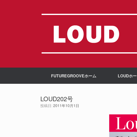
コ
ン
テ
ン
ツ
へ
ス
キ
ッ
プ
FUTUREGROOVEホーム
LOUDホ
LOUD202号
投稿日:
2011年10月1日