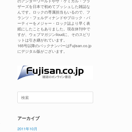
のアンダーワールドやザ・ケミカル・ブラ
ザーズを日本で初めてプッシュした雑誌な
んです。ロックの専属担当もいるので、フ
ランツ・フェルディナンドやブロック・パ
ーティーをメジャー・ロック誌より早く表
紙にしたこともありました。現在休刊中で
すが、ウェブマガジンiloudに、そのスピリ
ットは引き継がれています。
165号以降のバックナンバーはFujisan.co.jp
にデジタル版がございます。
検
索
対
象:
アーカイブ
ノ
2011年10月