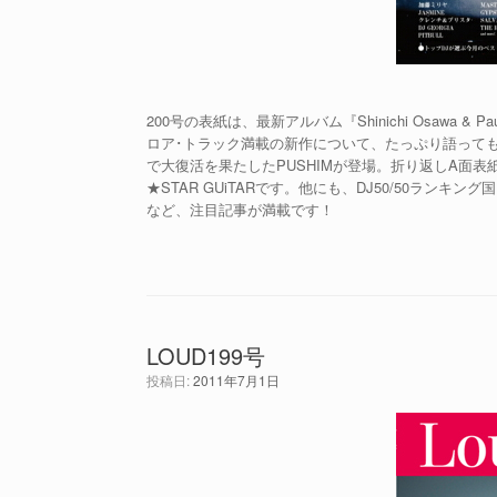
200号の表紙は、最新アルバム『Shinichi Osawa & Paul C
ロア･トラック満載の新作について、たっぷり語ってもら
で大復活を果たしたPUSHIMが登場。折り返しA面
★STAR GUiTARです。他にも、DJ50/50ラン
など、注目記事が満載です！
LOUD199号
投稿日:
2011年7月1日