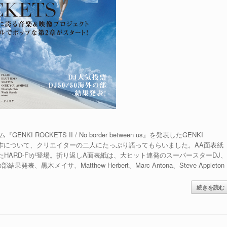
ROCKETS II / No border between us』を発表したGENKI
新作について、クリエイターの二人にたっぷり語ってもらいました。AA面表紙
ってきたHARD-Fiが登場。折り返しA面表紙は、大ヒット連発のスーパースターDJ、
果発表、黒木メイサ、Matthew Herbert、Marc Antona、Steve Appleton
続きを読む