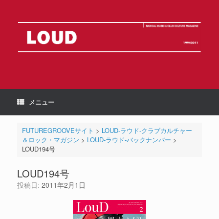
コ
ン
テ
ン
ツ
へ
ス
キ
ッ
プ
メニュー
FUTUREGROOVEサイト
>
LOUD-ラウド-クラブカルチャー
＆ロック・マガジン
>
LOUD-ラウド-バックナンバー
>
LOUD194号
LOUD194号
投稿日:
2011年2月1日