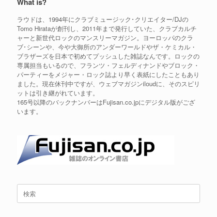
What is?
ラウドは、1994年にクラブミュージック･クリエイター/DJの
Tomo Hirataが創刊し、2011年まで発行していた、クラブカルチ
ャーと新世代ロックのマンスリーマガジン。ヨーロッパのクラ
ブ･シーンや、今や大御所のアンダーワールドやザ・ケミカル・
ブラザーズを日本で初めてプッシュした雑誌なんです。ロックの
専属担当もいるので、フランツ・フェルディナンドやブロック・
パーティーをメジャー・ロック誌より早く表紙にしたこともあり
ました。現在休刊中ですが、ウェブマガジンiloudに、そのスピリ
ットは引き継がれています。
165号以降のバックナンバーはFujisan.co.jpにデジタル版がござ
います。
検
索
対
象: