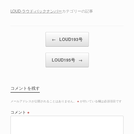
LOUD-ラウド-バックナンバー
カテゴリーの記事
投稿ナビゲーション
←
LOUD193号
LOUD195号
→
コメントを残す
メールアドレスが公開されることはありません。
※
が付いている欄は必須項目です
コメント
※