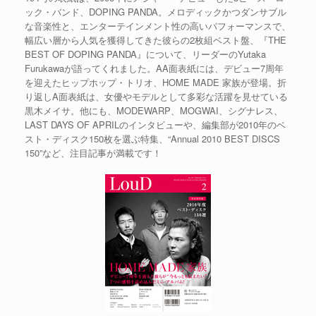
ック・バンド、DOPING PANDA。メロディックかつダンサブル
な音楽性と、エンターテインメント性の高いパフォーマンスで、
幅広い層から人気を獲得してきた彼らの2枚組ベスト盤、『THE
BEST OF DOPING PANDA』について、リーダーのYutaka
Furukawaが語ってくれました。AA面表紙には、デビュー7周年
を迎えたヒップホップ・トリオ、HOME MADE 家族が登場。折
り返しA面表紙は、女優やモデルとして多彩な活躍を見せている
黒木メイサ。他にも、MODEWARP、MOGWAI、シグナレス、
LAST DAYS OF APRILのインタビューや、編集部が2010年のベ
スト・ディスク150枚を選ぶ特集、“Annual 2010 BEST DISCS
150”など、注目記事が満載です！