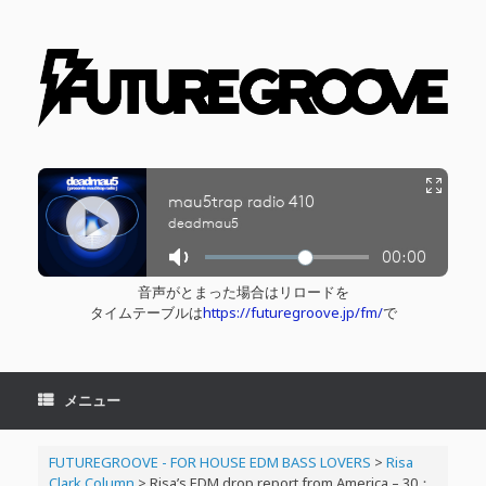
コ
ン
テ
ン
ツ
へ
ス
キ
ッ
プ
音声がとまった場合はリロードを
タイムテーブルは
https://futuregroove.jp/fm/
で
メニュー
FUTUREGROOVE - FOR HOUSE EDM BASS LOVERS
>
Risa
Clark Column
>
Risa’s EDM drop report from America – 30：