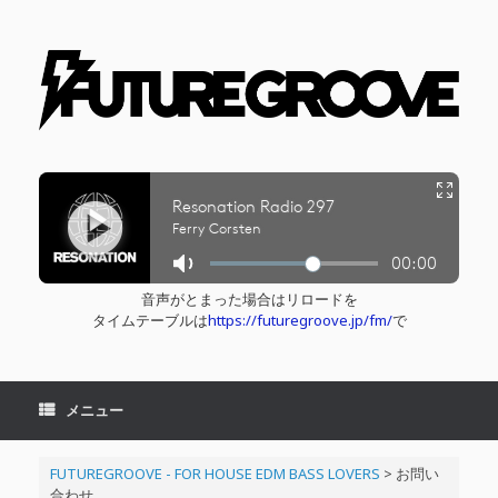
コ
ン
テ
ン
ツ
へ
ス
キ
ッ
プ
音声がとまった場合はリロードを
タイムテーブルは
https://futuregroove.jp/fm/
で
メニュー
FUTUREGROOVE - FOR HOUSE EDM BASS LOVERS
>
お問い
合わせ