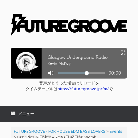
コ
ン
テ
ン
ツ
へ
ス
キ
ッ
プ
音声がとまった場合はリロードを
タイムテーブルは
https://futuregroove.jp/fm/
で
メニュー
FUTUREGROOVE - FOR HOUSE EDM BASS LOVERS
>
Events
>
Lazy Rich 来日決定 – 7/19 (日 祝日前) Womb