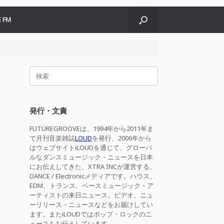
 FM
検
索
対
象:
発行・文責
FUTUREGROOVEは、1994年から2011年ま
で月刊音楽雑誌
LOUD
を発行、2006年から
はウェブサイトiLOUDを通じて、グローバ
ルなダンスミュージック・ニュースを日本
にお伝えしてきた、XTRA INCが運営する、
DANCE / Electronicメディアです。ハウス、
EDM、トランス、ベースミュージック・ア
ーティストの来日ニュース、ビデオ、ニュ
ーリリース・ニュースなどをお届けしてい
ます。またiLOUDではポップ・ロックのニ
ュースもお伝えしています。