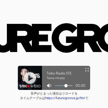
音声がとまった場合はリロードを
タイムテーブルは
https://futuregroove.jp/fm/
で