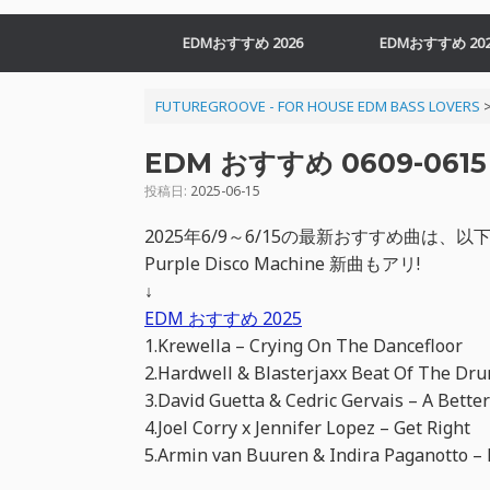
EDMおすすめ 2026
EDMおすすめ 202
FUTUREGROOVE - FOR HOUSE EDM BASS LOVERS
EDM おすすめ 0609-0615 
投稿日:
2025-06-15
2025年6/9～6/15の最新おすすめ曲は
Purple Disco Machine 新曲もアリ!
↓
EDM おすすめ 2025
1.Krewella – Crying On The Dancefloor
2.Hardwell & Blasterjaxx Beat Of The Dr
3.David Guetta & Cedric Gervais – A Bette
4.Joel Corry x Jennifer Lopez – Get Right
5.Armin van Buuren & Indira Paganotto –