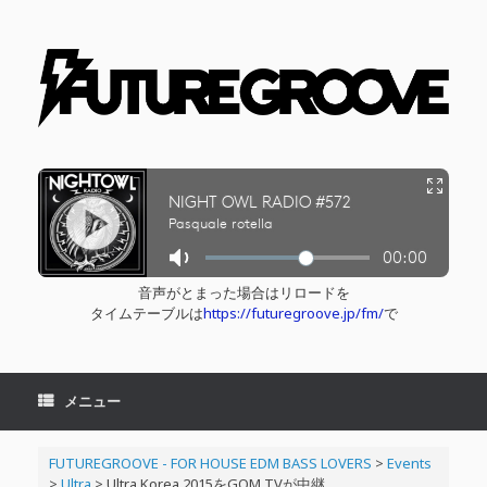
コ
ン
テ
ン
ツ
へ
ス
キ
ッ
プ
音声がとまった場合はリロードを
タイムテーブルは
https://futuregroove.jp/fm/
で
メニュー
FUTUREGROOVE - FOR HOUSE EDM BASS LOVERS
>
Events
>
Ultra
>
Ultra Korea 2015をGOM TVが中継