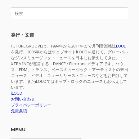
検
索
対
象:
発行・文責
FUTUREGROOVEは、1994年から2011年まで月刊音楽雑誌
LOUD
を発行、2006年からはウェブサイトiLOUDを通じて、グローバル
なダンスミュージック・ニュースを日本にお伝えしてきた、
XTRA INCが運営する、DANCE / Electronicメディアです。ハウ
ス、EDM、トランス、ベースミュージック・アーティストの来日
ニュース、ビデオ、ニューリリース・ニュースなどをお届けして
います。またiLOUDではポップ・ロックのニュースもお伝えして
います。
iLOUD
お問い合わせ
プライバシーポリシー
免責条項
MENU