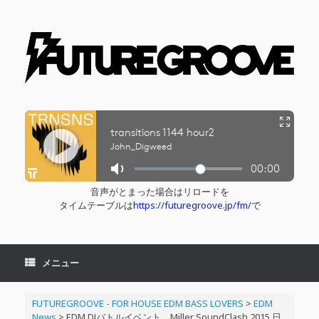
コ
ン
テ
ン
ツ
へ
ス
キ
ッ
プ
音声がとまった場合はリロードを
タイムテーブルは
https://futuregroove.jp/fm/
で
メニュー
FUTUREGROOVE - FOR HOUSE EDM BASS LOVERS
>
EDM
News
>
EDM DJバトルイベント、Miller SoundClash 2015 日