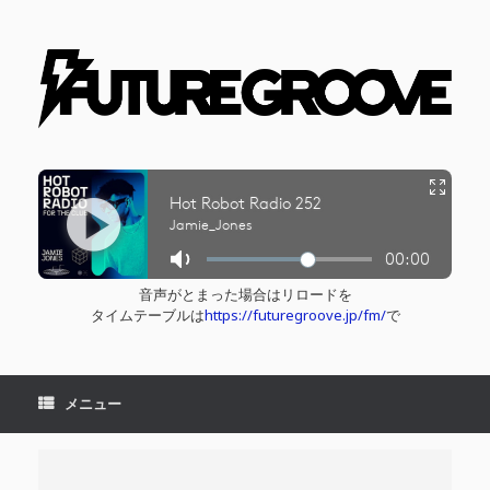
コ
ン
テ
ン
ツ
へ
ス
キ
ッ
プ
音声がとまった場合はリロードを
タイムテーブルは
https://futuregroove.jp/fm/
で
メニュー