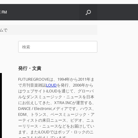
 FM
ームで
検
索
対
象:
発行・文責
FUTUREGROOVEは、1994年から2011年ま
で月刊音楽雑誌
LOUD
を発行、2006年から
はウェブサイトiLOUDを通じて、グローバ
ルなダンスミュージック・ニュースを日本
にお伝えしてきた、XTRA INCが運営する、
DANCE / Electronicメディアです。ハウス、
EDM、トランス、ベースミュージック・ア
ーティストの来日ニュース、ビデオ、ニュ
ーリリース・ニュースなどをお届けしてい
ます。またiLOUDではポップ・ロックのニ
ュースもお伝えしています。