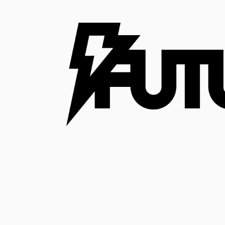
コ
ン
テ
ン
ツ
へ
ス
キ
ッ
プ