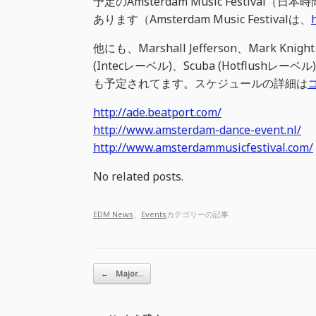
予定のAmsterdam Music Festival（日本
あります（Amsterdam Music Festivalは、
他にも、Marshall Jefferson、Mark Knight
(Intecレーベル)、Scuba (Hotflushレーベル)
も予定されてます。スケジュールの詳細は
http://ade.beatport.com/
http://www.amsterdam-dance-event.nl/
http://www.amsterdammusicfestival.com/
No related posts.
EDM News
、
Events
カテゴリーの記事
投稿ナビゲーション
←
Major…