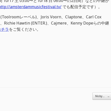
時間 10/17 土 03:00〜と10/18 日 06:00〜の2日間）などの中継が
http://amsterdammusicfestival.tv/
でも配信予定です）。
 (Toolroomレーベル)、Joris Voorn、Claptone、Carl Cox
、Richie Hawtin (ENTER.)、Cajmere、Kenny Dopeらの中継
コチラ
をご覧ください。
Nicky…
→