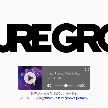
音声がとまった場合はリロードを
タイムテーブルは
https://futuregroove.jp/fm/
で