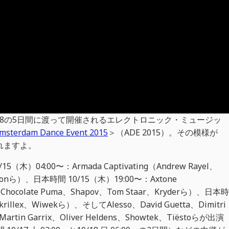
0/18の5日間に渡って開催されるエレクトロニック・ミュージッ
msterdam Dance Event 2015
＞（ADE 2015）。その模様が
れますよ。
04:00〜：Armada Captivating（Andrew Rayel、
 Simonら）、日本時間 10/15（木）19:00〜：Axtone
、Chocolate Puma、Shapov、Tom Staar、Kryderら）、日本時
rillex、Wiwekら）、そしてAlesso、David Guetta、Dimitri
、Martin Garrix、Oliver Heldens、Showtek、Tiëstoらが出演