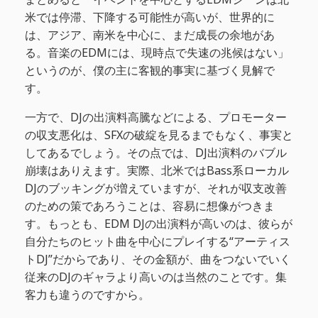
米では停滞、下降する可能性が高いが、世界的に
は、アジア、南米を中心に、まだ成長の余地があ
る。音楽のEDMには、現時点で失速の兆候はない」
というのが、僕の主に客観的事実に基づく見解で
す。
一方で、DJの出演料高騰などによる、プロモーター
の収支悪化は、SFXの破綻を見るまでもなく、事実と
してあるでしょう。その点では、DJ出演料のバブル
崩壊はありえます。実際、北米ではBass系ローカル
DJのブッキングが増えていますが、それが収支改善
のための策であろうことは、容易に想像がつきま
す。もっとも、EDM DJの出演料が高いのは、彼らが
自分たちのヒット曲を中心にプレイする“アーティス
トDJ”だからであり、その金額が、曲をつないでいく
従来のDJのギャラより高いのは当然のことです。集
客力も違うのですから。