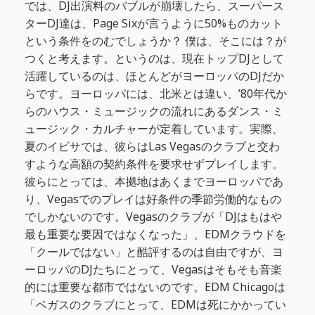
では、DJ出演料のバブルが崩壊したら、スーパース
ターDJ達は、Page Sixが言うように50%ものカット
という条件をのむでしょうか？ 僕は、そこには？が
つくと考えます。というのは、現在トップDJとして
活躍しているのは、ほとんどがヨーロッパのDJだか
らです。ヨーロッパには、北米とは違い、’80年代か
らのハウス・ミュージックの流れにあるダンス・ミ
ュージック・カルチャーが定着しています。実際、
夏のイビサでは、彼らはLas Vegasのクラブと交わ
すような高額の契約条件を要求せずプレイします。
彼らにとっては、本拠地はあくまでヨーロッパであ
り、Vegasでのプレイは好条件の季節労働的なもの
でしかないのです。Vegasのクラブが「DJはもはや
最も重要な要因ではなくなった」、EDMクラウドを
「クールではない」と酷評するのは自由ですが、ヨ
ーロッパのDJたちにとって、Vegasはそもそも音楽
的には重要な都市ではないのです。EDM Chicagoは
「ベガスのクラブにとって、EDMは死にかかってい