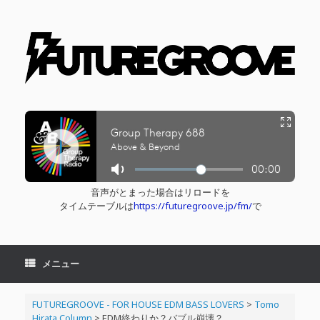
コ
ン
テ
ン
ツ
へ
ス
キ
ッ
プ
音声がとまった場合はリロードを
タイムテーブルは
https://futuregroove.jp/fm/
で
メニュー
FUTUREGROOVE - FOR HOUSE EDM BASS LOVERS
>
Tomo
Hirata Column
>
EDM終わりか？バブル崩壊？