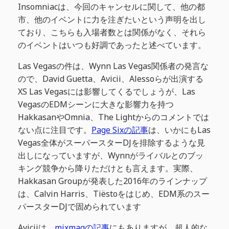
Insomniacは、今回のキャンセルに関して、他の都
市、他のイベントに力を注ぎたいという声明を出し
ており、こちらも入場者数とは関係がなく、それら
のイベントはいつも好調であったと述べています。
Las Vegasの件は、Wynn Las Vegas関係者の発言な
ので、David Guetta、Avicii、Alessoらが出演する
XS Las Vegasには影響してくるでしょうが、Las
VegasのEDMシーンに大きな影響力を持つ
HakkasanやOmnia、The Lightからのコメントでは
ない点に注目です。
Page Sixの記事
は、いかにもLas
Vegas全体がスーパースターDJを排除するような見
出しになっていますが、Wynnがライバルとのブッ
キング競争から降りただけとも言えます。実際、
Hakkasan Groupが発表した2016年のラインナップ
は、Calvin Harris、Tiëstoをはじめ、EDM系のスー
パースターDJで固められています
Aviciiは、
mixmagの記事
にもありますが、超人的な