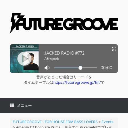
コ
ン
テ
ン
ツ
へ
ス
キ
ッ
プ
音声がとまった場合はリロードを
タイムテーブルは
https://futuregroove.jp/fm/
で
メニュー
FUTUREGROOVE - FOR HOUSE EDM BASS LOVERS
>
Events
>
AmersyとChocolate Puma、東京のClub camelotでプレイ