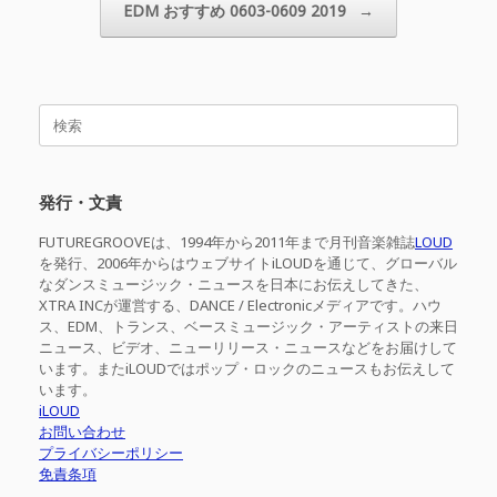
EDM おすすめ 0603-0609 2019
→
検
索
対
象:
発行・文責
FUTUREGROOVEは、1994年から2011年まで月刊音楽雑誌
LOUD
を発行、2006年からはウェブサイトiLOUDを通じて、グローバル
なダンスミュージック・ニュースを日本にお伝えしてきた、
XTRA INCが運営する、DANCE / Electronicメディアです。ハウ
ス、EDM、トランス、ベースミュージック・アーティストの来日
ニュース、ビデオ、ニューリリース・ニュースなどをお届けして
います。またiLOUDではポップ・ロックのニュースもお伝えして
います。
iLOUD
お問い合わせ
プライバシーポリシー
免責条項