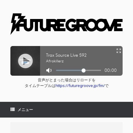
コ
ン
テ
ン
ツ
へ
ス
キ
ッ
プ
音声がとまった場合はリロードを
タイムテーブルは
https://futuregroove.jp/fm/
で
メニュー