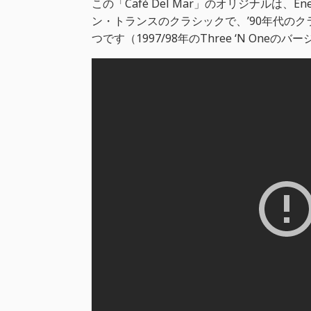
この「Café Del Mar」のオリジナルは、Ene
ン・トランスのクラシックで、’90年代の
つです（1997/98年のThree ‘N On