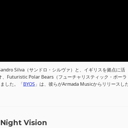
ndro Silva（サンドロ・シルヴァ）と、イギリスを拠点に活
turistic Polar Bears（フューチャリスティック・ポーラ
しました。「
BYOS
」は、彼らがArmada Musicからリリースし
 Night Vision