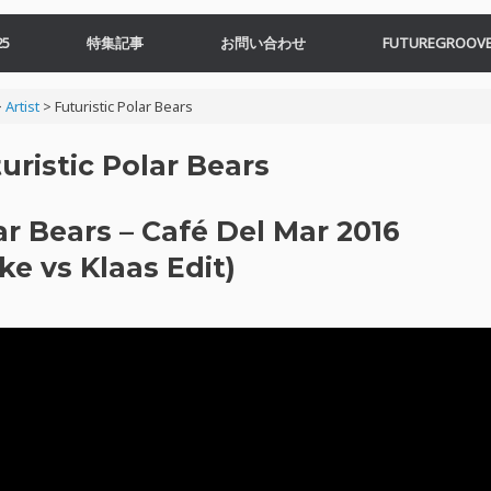
5
特集記事
お問い合わせ
FUTUREGROOVE
>
Artist
>
Futuristic Polar Bears
uristic Polar Bears
r Bears – Café Del Mar 2016
ke vs Klaas Edit)