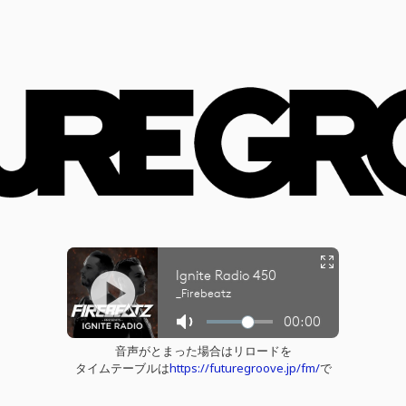
音声がとまった場合はリロードを
タイムテーブルは
https://futuregroove.jp/fm/
で