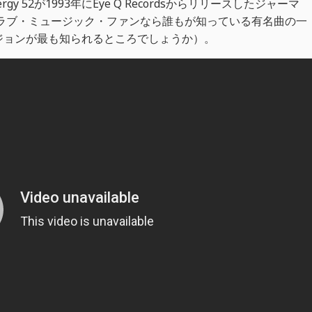
rgy 52が1993年にEye Q Recordsからリリースしたジャーマ
クラブ・ミュージック・ファンなら誰もが知っている有名曲の一
eのバージョンが最も知られるところでしょうか）。