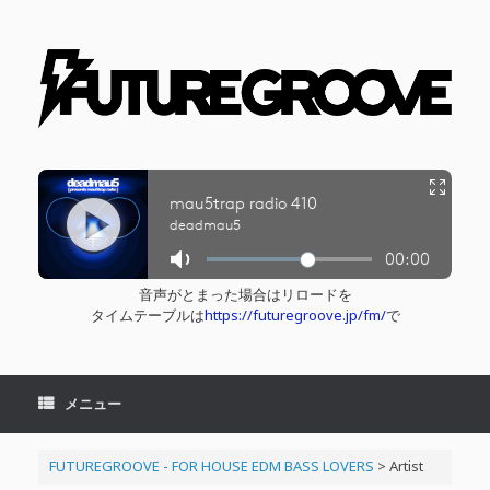
コ
ン
テ
ン
ツ
へ
ス
キ
ッ
プ
音声がとまった場合はリロードを
タイムテーブルは
https://futuregroove.jp/fm/
で
メニュー
FUTUREGROOVE - FOR HOUSE EDM BASS LOVERS
>
Artist