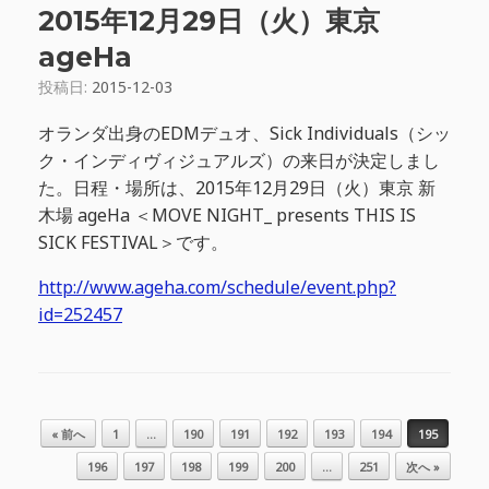
2015年12月29日（火）東京
ageHa
投稿日:
2015-12-03
オランダ出身のEDMデュオ、Sick Individuals（シッ
ク・インディヴィジュアルズ）の来日が決定しまし
た。日程・場所は、2015年12月29日（火）東京 新
木場 ageHa ＜MOVE NIGHT_ presents THIS IS
SICK FESTIVAL＞です。
http://www.ageha.com/schedule/event.php?
id=252457
投稿ナビゲーション
« 前へ
1
…
190
191
192
193
194
195
196
197
198
199
200
…
251
次へ »