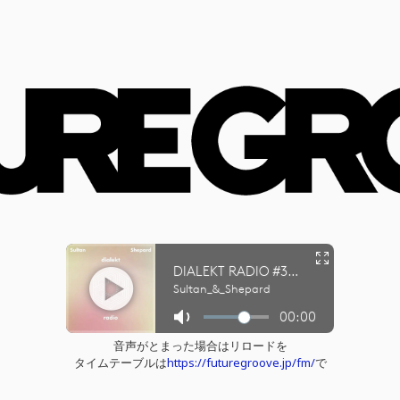
音声がとまった場合はリロードを
タイムテーブルは
https://futuregroove.jp/fm/
で