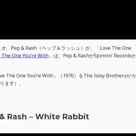
p & Rash（ペップ＆ラッシュ）が、「Love The One
 The One You’re With
」は、Pep & RashがSpinnin’ Records
he One You’re With」（1970）をThe Isley Brothersがカ
ります）。
& Rash – White Rabbit