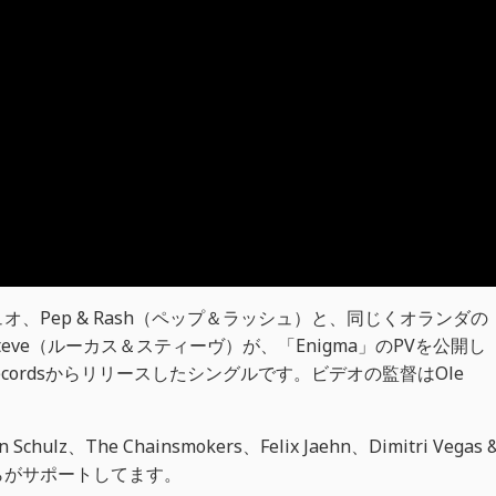
、Pep & Rash（ペップ＆ラッシュ）と、同じくオランダの
Steve（ルーカス＆スティーヴ）が、「Enigma」のPVを公開し
 Recordsからリリースしたシングルです。ビデオの監督はOle
chulz、The Chainsmokers、Felix Jaehn、Dimitri Vegas 
3habらがサポートしてます。