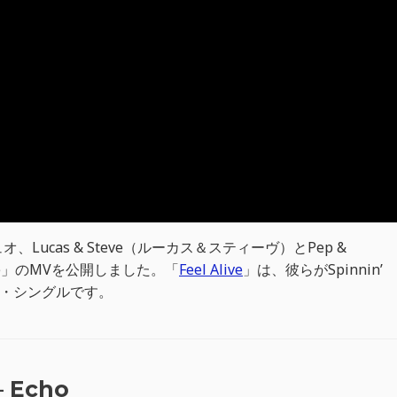
ucas & Steve（ルーカス＆スティーヴ）とPep &
ive」のMVを公開しました。「
Feel Alive
」は、彼らがSpinnin’
ン・シングルです。
– Echo