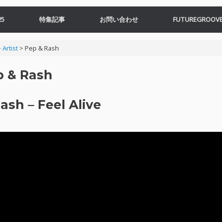
5
特集記事
お問い合わせ
FUTUREGROOVE
>
Artist
>
Pep & Rash
p & Rash
ash – Feel Alive