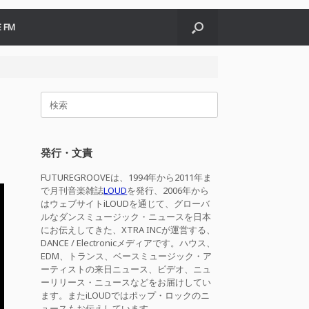
 FM
検
索
対
象:
発行・文責
FUTUREGROOVEは、1994年から2011年ま
で月刊音楽雑誌
LOUD
を発行、2006年から
はウェブサイトiLOUDを通じて、グローバ
ルなダンスミュージック・ニュースを日本
にお伝えしてきた、XTRA INCが運営する、
DANCE / Electronicメディアです。ハウス、
EDM、トランス、ベースミュージック・ア
ーティストの来日ニュース、ビデオ、ニュ
ーリリース・ニュースなどをお届けしてい
ます。またiLOUDではポップ・ロックのニ
ュースもお伝えしています。