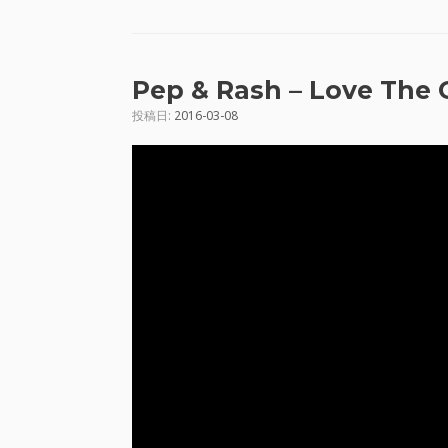
Pep & Rash – Love The 
投稿日:
2016-03-08