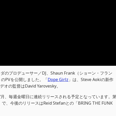
ナダのプロデューサー／DJ、Shaun Frank（ショーン・フラン
z」のPVを公開しました。「
Dope Girlz
」は、Steve Aokiの新作
の監督はDavid Yarovesky。
この7月、毎週金曜日に連続リリースされる予定となっています。
」で、今後のリリースはReid Stefanとの「BRING THE FUNK