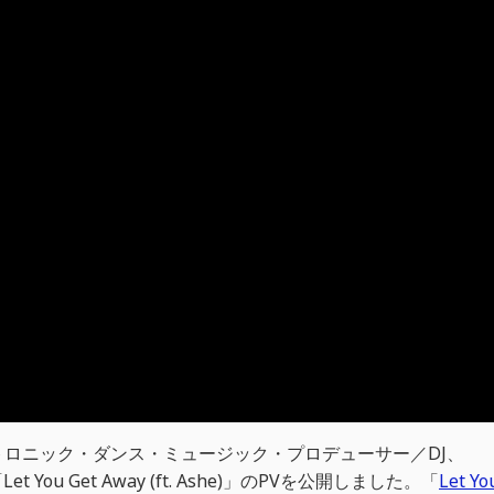
ロニック・ダンス・ミュージック・プロデューサー／DJ、
 You Get Away (ft. Ashe)」のPVを公開しました。「
Let Yo