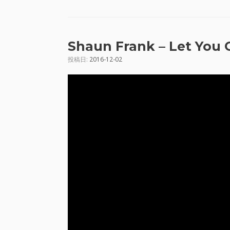
Shaun Frank – Let You G
投稿日:
2016-12-02