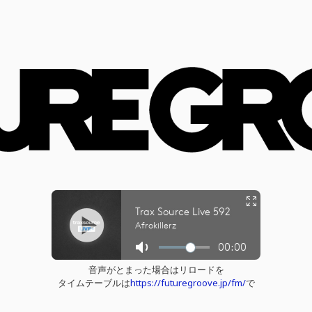
音声がとまった場合はリロードを
タイムテーブルは
https://futuregroove.jp/fm/
で