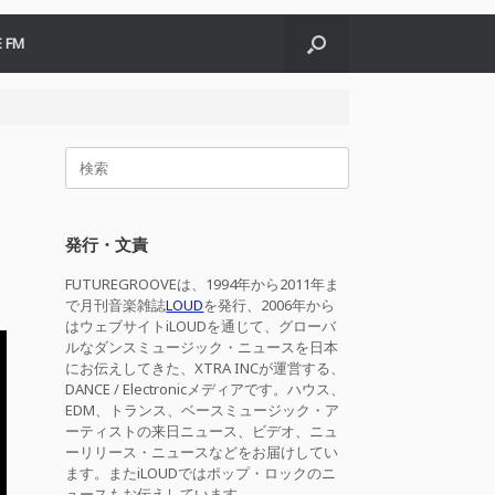
 FM
検
索
対
象:
発行・文責
FUTUREGROOVEは、1994年から2011年ま
で月刊音楽雑誌
LOUD
を発行、2006年から
はウェブサイトiLOUDを通じて、グローバ
ルなダンスミュージック・ニュースを日本
にお伝えしてきた、XTRA INCが運営する、
DANCE / Electronicメディアです。ハウス、
EDM、トランス、ベースミュージック・ア
ーティストの来日ニュース、ビデオ、ニュ
ーリリース・ニュースなどをお届けしてい
ます。またiLOUDではポップ・ロックのニ
ュースもお伝えしています。