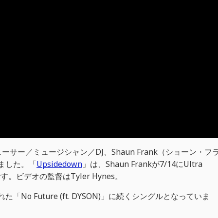
ー／ミュージシャン／DJ、Shaun Frank（ショーン・フ
しました。「
Upsidedown
」は、Shaun Frankが7/14にUltra
。ビデオの監督はTyler Hynes。
「No Future (ft. DYSON)」に続くシングルとなっていま