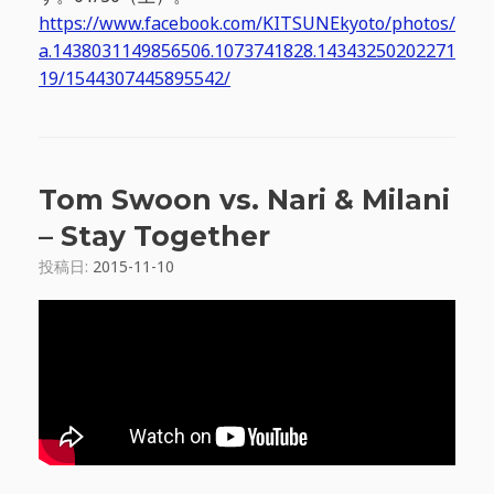
https://www.facebook.com/KITSUNEkyoto/photos/
a.1438031149856506.1073741828.14343250202271
19/1544307445895542/
Tom Swoon vs. Nari & Milani
– Stay Together
投稿日:
2015-11-10