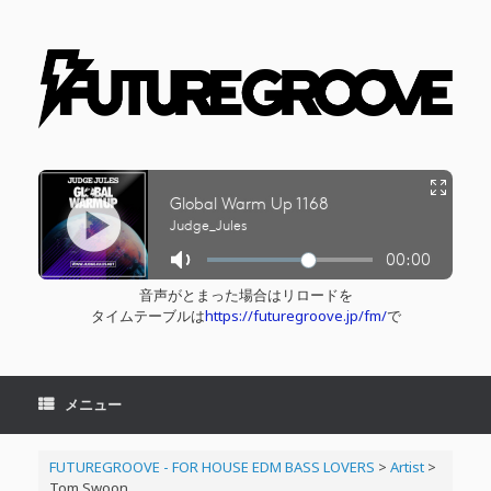
コ
ン
テ
ン
ツ
へ
ス
キ
ッ
プ
音声がとまった場合はリロードを
タイムテーブルは
https://futuregroove.jp/fm/
で
メニュー
FUTUREGROOVE - FOR HOUSE EDM BASS LOVERS
>
Artist
>
Tom Swoon