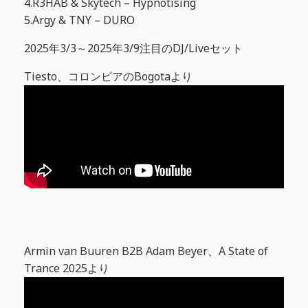
4.R3HAB & Skytech – Hypnotising
5.Argy & TNY – DURO
2025年3/3～2025年3/9注目のDJ/Liveセット
Tiesto、コロンビアのBogotaより
Armin van Buuren B2B Adam Beyer、A State of
Trance 2025より