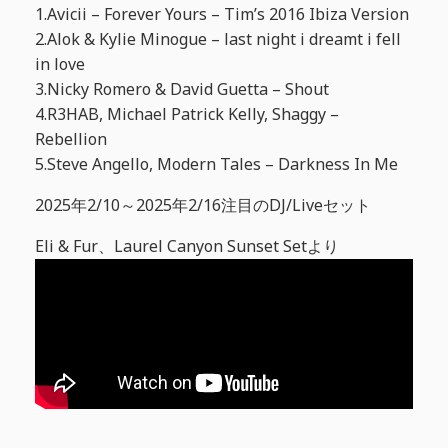
1.Avicii – Forever Yours – Tim’s 2016 Ibiza Version
2.Alok & Kylie Minogue – last night i dreamt i fell
in love
3.Nicky Romero & David Guetta – Shout
4.R3HAB, Michael Patrick Kelly, Shaggy –
Rebellion
5.Steve Angello, Modern Tales – Darkness In Me
2025年2/10～2025年2/16注目のDJ/Liveセット
Eli & Fur、Laurel Canyon Sunset Setより