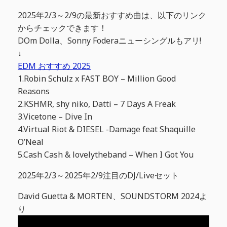
2025年2/3～2/9の最新おすすめ曲は、以下のリンク
からチェックできます！
DOm Dolla、Sonny Foderaニューシングルもアリ!
↓
EDM おすすめ 2025
1.Robin Schulz x FAST BOY – Million Good
Reasons
2.KSHMR, shy niko, Datti – 7 Days A Freak
3.Vicetone – Dive In
4.Virtual Riot & DIESEL -Damage feat Shaquille
O’Neal
5.Cash Cash & lovelytheband – When I Got You
2025年2/3～2025年2/9注目のDJ/Liveセット
David Guetta & MORTEN、SOUNDSTORM 2024よ
り