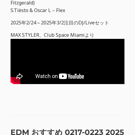
Fitzgerald)
5.Tiësto & Oscar L – Flex
2025年2/24～2025年3/2注目のDJ/Liveセット
MAX STYLER、Club Space Miamiより
EDM おすすめ 0217-0223 2025