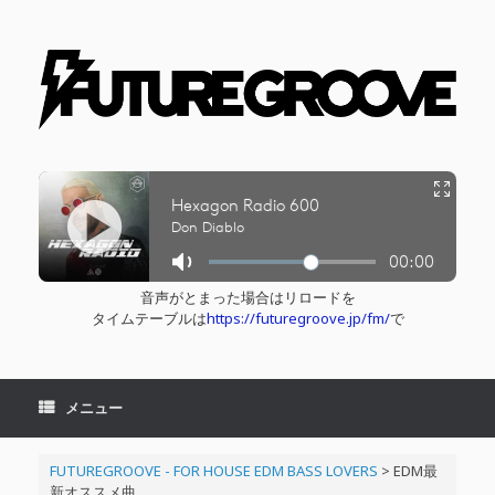
コ
ン
テ
ン
ツ
へ
ス
キ
ッ
プ
音声がとまった場合はリロードを
タイムテーブルは
https://futuregroove.jp/fm/
で
メニュー
FUTUREGROOVE - FOR HOUSE EDM BASS LOVERS
>
EDM最
新オススメ曲