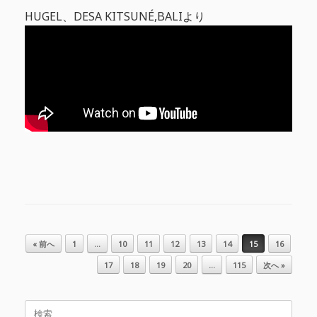
HUGEL、DESA KITSUNÉ,BALIより
投稿ナビゲーション
« 前へ
1
…
10
11
12
13
14
15
16
17
18
19
20
…
115
次へ »
検