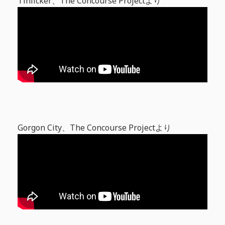
Tinlicker、The Concourse Projectより
Gorgon City、The Concourse Projectより