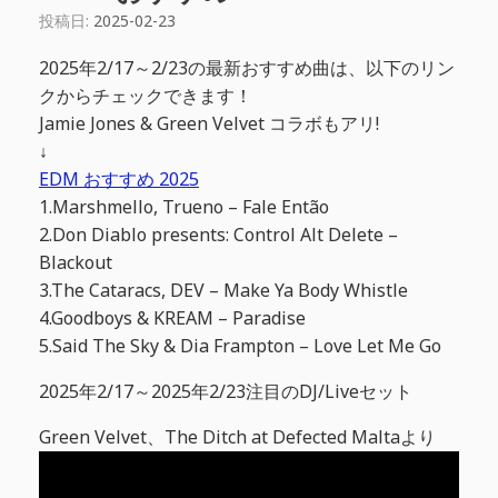
投稿日:
2025-02-23
2025年2/17～2/23の最新おすすめ曲は、以下のリン
クからチェックできます！
Jamie Jones & Green Velvet コラボもアリ!
↓
EDM おすすめ 2025
1.Marshmello, Trueno – Fale Então
2.Don Diablo presents: Control Alt Delete –
Blackout
3.The Cataracs, DEV – Make Ya Body Whistle
4.Goodboys & KREAM – Paradise
5.Said The Sky & Dia Frampton – Love Let Me Go
2025年2/17～2025年2/23注目のDJ/Liveセット
Green Velvet、The Ditch at Defected Maltaより