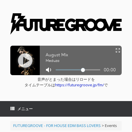
コ
ン
テ
ン
ツ
へ
ス
キ
ッ
プ
音声がとまった場合はリロードを
タイムテーブルは
https://futuregroove.jp/fm/
で
メニュー
FUTUREGROOVE - FOR HOUSE EDM BASS LOVERS
>
Events