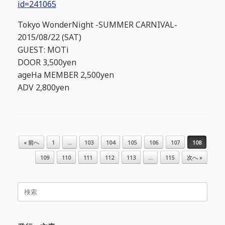
id=241065
Tokyo WonderNight -SUMMER CARNIVAL-
2015/08/22 (SAT)
GUEST: MOTi
DOOR 3,500yen
ageHa MEMBER 2,500yen
ADV 2,800yen
投稿ナビゲーション
« 前へ
1
…
103
104
105
106
107
108
109
110
111
112
113
…
115
次へ »
検
索
対
象: