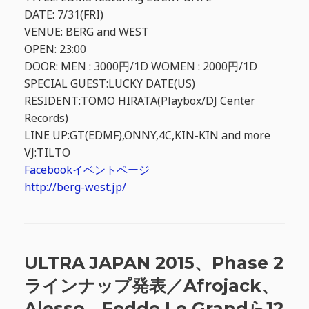
DATE: 7/31(FRI)
VENUE: BERG and WEST
OPEN: 23:00
DOOR: MEN : 3000円/1D WOMEN : 2000円/1D
SPECIAL GUEST:LUCKY DATE(US)
RESIDENT:TOMO HIRATA(Playbox/DJ Center
Records)
LINE UP:GT(EDMF),ONNY,4C,KIN-KIN and more
VJ:TILTO
Facebookイベントページ
http://berg-west.jp/
ULTRA JAPAN 2015、Phase 2
ラインナップ発表／Afrojack、
Alesso、Fedde Le Grandら12