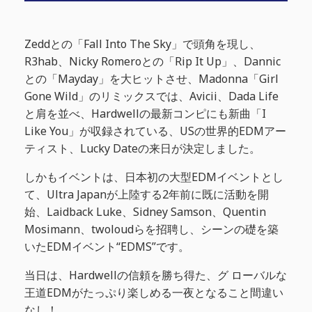
Zeddとの「Fall Into The Sky」で頭角を現し、
R3hab、Nicky Romeroとの「Rip It Up」、Dannic
との「Mayday」を大ヒットさせ、Madonna「Girl
Gone Wild」のリミックスでは、Avicii、Dada Life
と肩を並べ、Hardwellの最新コンピにも新曲「I
Like You」が収録されている、USの世界的EDMアー
ティスト、Lucky Dateの来日が決定しました。
しかもイベントは、日本初の大型EDMイベントとし
て、Ultra Japanが上陸する2年前に既に活動を開
始、Laidback Luke、Sidney Samson、Quentin
Mosimann、twoloudらを招聘し、シーンの礎を築
いたEDMイベント“EDMS”です。
当日は、Hardwellの信頼を勝ち得た、グ ローバルな
王道EDMがたっぷり楽しめる一夜となること間違い
なし！