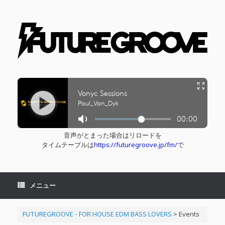
コ
ン
テ
ン
ツ
へ
ス
キ
ッ
プ
音声がとまった場合はリロードを
タイムテーブルは
https://futuregroove.jp/fm/
で
メニュー
FUTUREGROOVE - FOR HOUSE EDM BASS LOVERS
>
Events