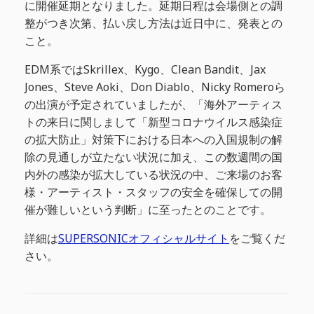
に開催延期となりました。延期日程は会場側との調
整がつき次第、払い戻し方法は近日中に、発表との
こと。
EDM系ではSkrillex、Kygo、Clean Bandit、Jax
Jones、Steve Aoki、Don Diablo、Nicky Romeroら
の出演が予定されていましたが、「海外アーティス
トの来日に関しまして「新型コロナウイルス感染症
の拡大防止」対策下における日本への入国規制の解
除の見通しが立たない状況に加え、この数週間の国
内外の感染が拡大している状況の中、ご来場のお客
様・アーティスト・スタッフの安全を確保しての開
催が難しいという判断」に至ったとのことです。
詳細は
SUPERSONICオフィシャルサイト
をご覧くだ
さい。