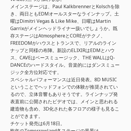
メインステージは、Paul KalkbrennerとKolschを除
き、両日ともEDMオールスターなラインナップ。土
曜はDimitri Vegas & Like Mike、日曜はMartin
Garrixがメインヘッドライナー扱いでしょうか。既
存ステージはAtmosphereとCOREがテクノ、
FREEDOMがハウスとトランスで、リアルのライン
ナップと同様の布陣。新設のELIXIRはEDMとハウ
ス、CAVEはベースミュージック、THE WALLはQ-
DANCEのハードスタイル。音楽的にはダンスミュー
ジック全方位対応です。
スペシャルパフォーマンスは近日発表。8D MUSIC
ということでヘッドフォンでの体験が推奨されてい
るので、立体音響もありそうです。ラインナップ発
表直前に公開されたビデオでは、メインと思われる
建造物も含め、3D化された各フロアの様子も見るこ
とができます。
チケット発売は6月18日。
昨年のTomorrowland各ステージの風景は、