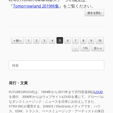
『
Tomorrowland 2019特集
』をご覧ください。
続きを読む
投稿ナビゲーション
« 前へ
1
2
3
4
5
6
7
8
9
10
…
115
次へ »
検
索
対
象:
発行・文責
FUTUREGROOVEは、1994年から2011年まで月刊音楽雑誌
LOUD
を発行、2006年からはウェブサイトiLOUDを通じて、グローバル
なダンスミュージック・ニュースを日本にお伝えしてきた、
XTRA INCが運営する、DANCE / Electronicメディアです。ハウ
ス、EDM、トランス、ベースミュージック・アーティストの来日