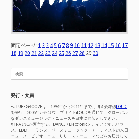
固定ページ:
1
2
3
4
5
6
7
8
9
10
11
12
13
14
15
16
17
18
19
20
21
22
23
24
25
26
27
28
29
30
検
索
対
象:
発行・文責
FUTUREGROOVEは、1994年から2011年まで月刊音楽雑誌
LOUD
を発行、2006年からはウェブサイトiLOUDを通じて、グローバル
なダンスミュージック・ニュースを日本にお伝えしてきた、
XTRA INCが運営する、DANCE / Electronicメディアです。ハウ
ス、EDM、トランス、ベースミュージック・アーティストの来日
ニュース、ビデオ、ニューリリース・ニュースなどをお届けして