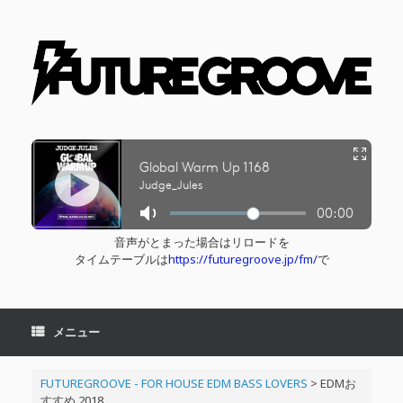
コ
ン
テ
ン
ツ
へ
ス
キ
ッ
プ
音声がとまった場合はリロードを
タイムテーブルは
https://futuregroove.jp/fm/
で
メニュー
FUTUREGROOVE - FOR HOUSE EDM BASS LOVERS
>
EDMお
すすめ 2018