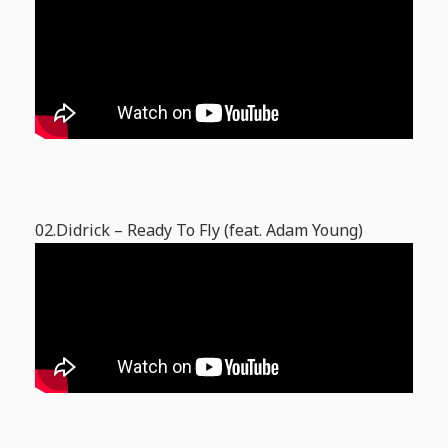
02.Didrick – Ready To Fly (feat. Adam Young)