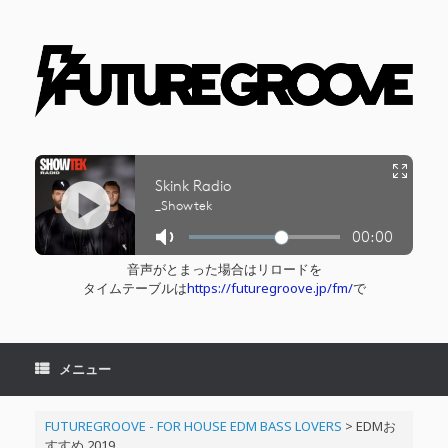
コ
ン
テ
ン
ツ
へ
ス
キ
ッ
プ
音声がとまった場合はリロードを
タイムテーブルは
https://futuregroove.jp/fm/
で
メニュー
FUTUREGROOVE - FOR HOUSE EDM BASS LOVERS
>
EDMお
すすめ 2019