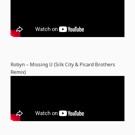
Robyn – Missing U (Silk City & Picard Brothers
Remix)