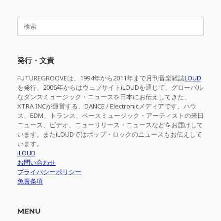
検
索
対
象:
発行・文責
FUTUREGROOVEは、1994年から2011年まで月刊音楽雑誌
LOUD
を発行、2006年からはウェブサイトiLOUDを通じて、グローバル
なダンスミュージック・ニュースを日本にお伝えしてきた、
XTRA INCが運営する、DANCE / Electronicメディアです。ハウ
ス、EDM、トランス、ベースミュージック・アーティストの来日
ニュース、ビデオ、ニューリリース・ニュースなどをお届けして
います。またiLOUDではポップ・ロックのニュースもお伝えして
います。
iLOUD
お問い合わせ
プライバシーポリシー
免責条項
MENU