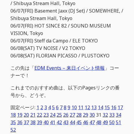
/ Shibuya Stream Hall, Tokyo
06/07(FRI) Basement Jaxx (DJ Set) / SOMEWHERE, /
Shibuya Stream Hall, Tokyo
06/07(FRI) HOT SINCE 82 / SOUND MUSEUM
VISION, Tokyo
06/07(FRI) Steff da Campo / ELE TOKYO
06/08(SAT) TV NOISE / V2 TOKYO
06/08(SAT) FLORIAN PICASSO / PLUSTOKYO
この先は「
EDM Events – 来日イベント情報
」コー
ナーで！
これまでのおすすめ曲は、以下のPagesリンクの番
号から、どうぞ。
固定ページ:
1
2
3
4
5
6
7
8
9
10
11
12
13
14
15
16
17
18
19
20
21
22
23
24
25
26
27
28
29
30
31
32
33
34
35
36
37
38
39
40
41
42
43
44
45
46
47
48
49
50
51
52