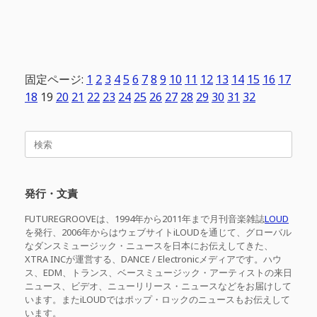
固定ページ:
1
2
3
4
5
6
7
8
9
10
11
12
13
14
15
16
17
18
19
20
21
22
23
24
25
26
27
28
29
30
31
32
検
索
対
象:
発行・文責
FUTUREGROOVEは、1994年から2011年まで月刊音楽雑誌
LOUD
を発行、2006年からはウェブサイトiLOUDを通じて、グローバル
なダンスミュージック・ニュースを日本にお伝えしてきた、
XTRA INCが運営する、DANCE / Electronicメディアです。ハウ
ス、EDM、トランス、ベースミュージック・アーティストの来日
ニュース、ビデオ、ニューリリース・ニュースなどをお届けして
います。またiLOUDではポップ・ロックのニュースもお伝えして
います。