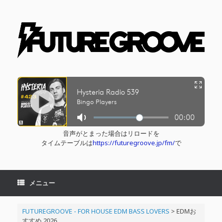
コ
ン
テ
ン
ツ
へ
ス
キ
ッ
プ
音声がとまった場合はリロードを
タイムテーブルは
https://futuregroove.jp/fm/
で
メニュー
FUTUREGROOVE - FOR HOUSE EDM BASS LOVERS
>
EDMお
すすめ 2026