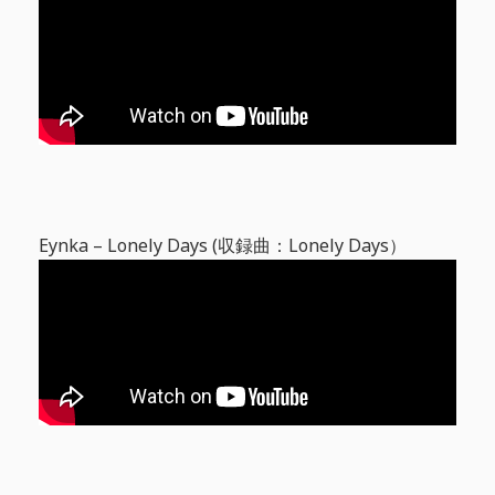
Eynka – Lonely Days (収録曲：Lonely Days）