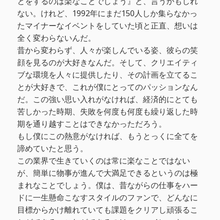
とをするのは楽なことでしょう』と、言うかもしれ
ない。けれど、1992年にまだ150人しか集らなかっ
たマイナーなイベントをしていた頃と正直、想いは
全く変わらないんだ。
昔から変わらず、人々が楽しんでいる姿、彼らの笑
顔を見るのが大好きなんだ。そして、クリエイティ
ブな環境を人々に提供したり、その計画を立てるこ
とが大好きで、これが僕にとってのパッションなん
だ。この強い思い入れがなければ、経済的にとても
苦しかった時期、失敗を何度も何度も繰り返した時
期を通り越すことはできなかっただろう。
もし僕にこの熱意がなければ、もうとっくに全てを
諦めていたと思う。
この業界で生きていくのは常に楽なことではない
が、簡単に物事が進んで大満足できるというのは極
まれなことでしょう。僕は、昔ながらの仕事をハー
ドに一生懸命こなすスタイルのファンで、どんなに
目標からかけ離れていても課題をクリアし頑張るこ