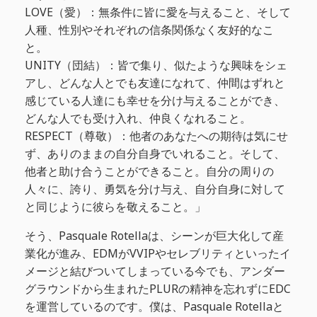
‎LOVE（愛）：無条件に皆に愛を与えること、そして
人種、性別やそれぞれの信条関係なく友好的なこ
と。
‎UNITY‬（団結）：皆で集り、似たような興味をシェ
アし、どんな人とでも友達になれて、仲間はずれと
感じている人達にも幸せを分け与えることができ、
どんな人でも受け入れ、仲良くなれること。
‎RESPECT（尊敬）：他者のあなたへの期待は気にせ
ず、ありのままの自分自身でいれること。そして、
他者と助け合うことができること。自分の周りの
人々に、誇り、勇気を分け与え、自分自身に対して
と同じように彼らを敬えること。」
そう、Pasquale Rotellaは、シーンが巨大化して産
業化が進み、EDMがVVIPやセレブリティといったイ
メージと結びついてしまっている今でも、アンダー
グラウンドから生まれたPLURの精神を忘れずにEDC
を運営しているのです。僕は、Pasquale Rotellaと