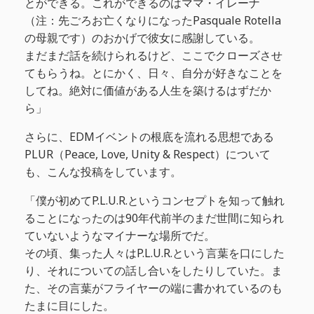
とができる。これができるのはママ・イレーナ
（注：先ごろお亡くなりになったPasquale Rotella
の母親です）のおかげで彼女に感謝している。
まだまだ話を続けられるけど、ここでクローズさせ
てもらうね。とにかく、日々、自分が好きなことを
してね。絶対に価値がある人生を築けるはずだか
ら」
さらに、EDMイベントの根底を流れる思想である
PLUR（Peace, Love, Unity & Respect）について
も、こんな投稿をしています。
「僕が初めてP.L.U.R.というコンセプトを知って触れ
ることになったのは90年代前半のまだ世間に知られ
ていないようなマイナーな場所でだ。
その頃、集った人々はP.L.U.R.という言葉を口にした
り、それについての話し合いをしたりしていた。ま
た、その言葉がフライヤーの端に書かれているのも
たまに目にした。