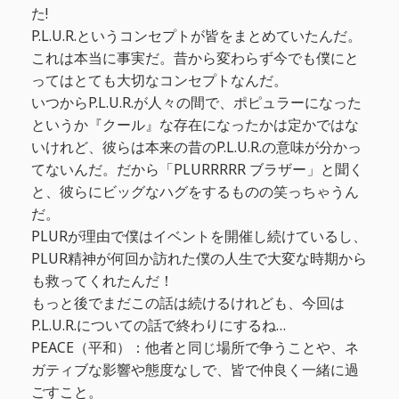
た!
P.L.U.R.というコンセプトが皆をまとめていたんだ。
これは本当に事実だ。昔から変わらず今でも僕にと
ってはとても大切なコンセプトなんだ。
いつからP.L.U.R.が人々の間で、ポピュラーになった
というか『クール』な存在になったかは定かではな
いけれど、彼らは本来の昔のP.L.U.R.の意味が分かっ
てないんだ。だから「PLURRRRR ブラザー」と聞く
と、彼らにビッグなハグをするものの笑っちゃうん
だ。
PLURが理由で僕はイベントを開催し続けているし、
PLUR精神が何回か訪れた僕の人生で大変な時期から
も救ってくれたんだ！
もっと後でまだこの話は続けるけれども、今回は
P.L.U.R.についての話で終わりにするね… ‪
PEACE（平和）：他者と同じ場所で争うことや、ネ
ガティブな影響や態度なしで、皆で仲良く一緒に過
ごすこと。