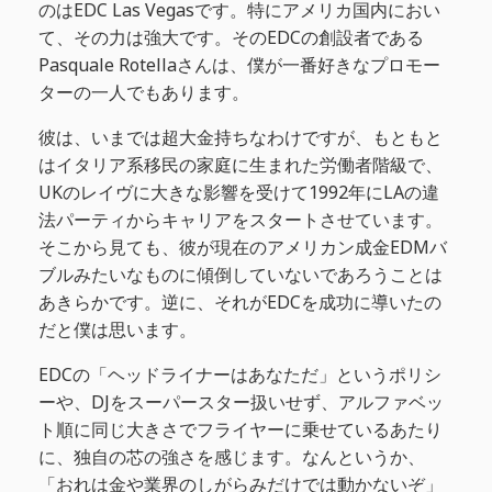
のはEDC Las Vegasです。特にアメリカ国内におい
て、その力は強大です。そのEDCの創設者である
Pasquale Rotellaさんは、僕が一番好きなプロモー
ターの一人でもあります。
彼は、いまでは超大金持ちなわけですが、もともと
はイタリア系移民の家庭に生まれた労働者階級で、
UKのレイヴに大きな影響を受けて1992年にLAの違
法パーティからキャリアをスタートさせています。
そこから見ても、彼が現在のアメリカン成金EDMバ
ブルみたいなものに傾倒していないであろうことは
あきらかです。逆に、それがEDCを成功に導いたの
だと僕は思います。
EDCの「ヘッドライナーはあなただ」というポリシ
ーや、DJをスーパースター扱いせず、アルファベッ
ト順に同じ大きさでフライヤーに乗せているあたり
に、独自の芯の強さを感じます。なんというか、
「おれは金や業界のしがらみだけでは動かないぞ」