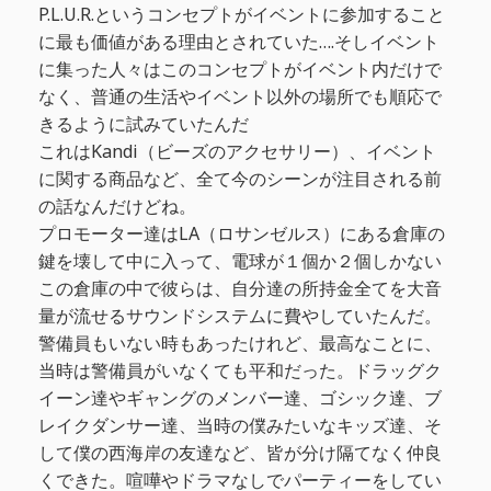
P.L.U.R.というコンセプトがイベントに参加すること
に最も価値がある理由とされていた….そしイベント
に集った人々はこのコンセプトがイベント内だけで
なく、普通の生活やイベント以外の場所でも順応で
きるように試みていたんだ
これはKandi（ビーズのアクセサリー）、イベント
に関する商品など、全て今のシーンが注目される前
の話なんだけどね。
プロモーター達はLA（ロサンゼルス）にある倉庫の
鍵を壊して中に入って、電球が１個か２個しかない
この倉庫の中で彼らは、自分達の所持金全てを大音
量が流せるサウンドシステムに費やしていたんだ。
警備員もいない時もあったけれど、最高なことに、
当時は警備員がいなくても平和だった。ドラッグク
イーン達やギャングのメンバー達、ゴシック達、ブ
レイクダンサー達、当時の僕みたいなキッズ達、そ
して僕の西海岸の友達など、皆が分け隔てなく仲良
くできた。喧嘩やドラマなしでパーティーをしてい