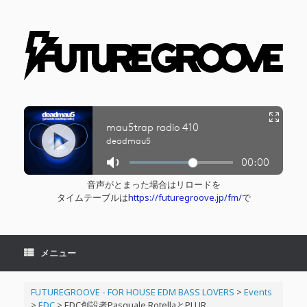
コ
ン
テ
ン
ツ
へ
ス
キ
ッ
プ
音声がとまった場合はリロードを
タイムテーブルは
https://futuregroove.jp/fm/
で
メニュー
FUTUREGROOVE - FOR HOUSE EDM BASS LOVERS
>
Events
>
EDC
>
EDC創設者Pasquale RotellaとPLUR