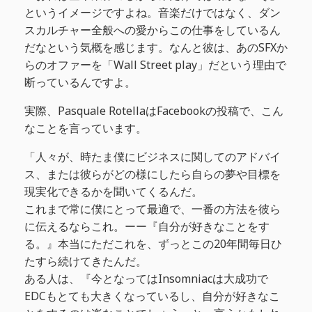
というイメージですよね。音楽だけではなく、ダン
スカルチャー全般への愛からこの仕事をしているん
だなという気概を感じます。なんと彼は、あのSFXか
らのオファーを「Wall Street play」だという理由で
断っているんですよ。
実際、Pasquale RotellaはFacebookの投稿で、こん
なことを言っています。
「人々が、時たま僕にビジネスに関してのアドバイ
ス、または彼らがどの様にしたら自らの夢や目標を
現実化できるかを聞いてくるんだ。
これまで常に僕にとって最適で、一番の方法を彼ら
に伝えるならこれ。ーー『自分が好きなことをす
る。』本当にただこれを、ずっとこの20年間毎日ひ
たすら続けてきたんだ。
ある人は、『今となってはInsomniacは大成功で
EDCもとても大きくなっているし、自分が好きなこ