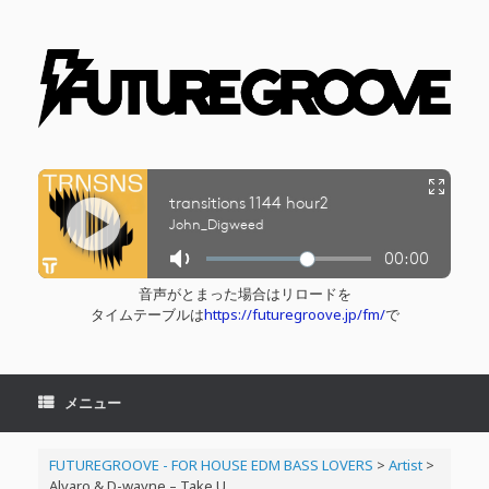
コ
ン
テ
ン
ツ
へ
ス
キ
ッ
プ
音声がとまった場合はリロードを
タイムテーブルは
https://futuregroove.jp/fm/
で
メニュー
FUTUREGROOVE - FOR HOUSE EDM BASS LOVERS
>
Artist
>
Alvaro & D-wayne – Take U