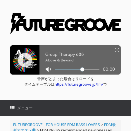
コ
ン
テ
ン
ツ
へ
ス
キ
ッ
プ
音声がとまった場合はリロードを
タイムテーブルは
https://futuregroove.jp/fm/
で
メニュー
FUTUREGROOVE - FOR HOUSE EDM BASS LOVERS
>
EDM最
新オススメ曲
>
EDM PRESS recommended new releases