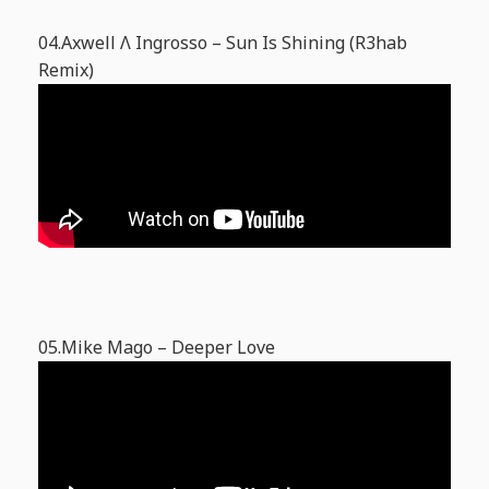
04.Axwell Λ Ingrosso – Sun Is Shining (R3hab
Remix)
05.Mike Mago – Deeper Love