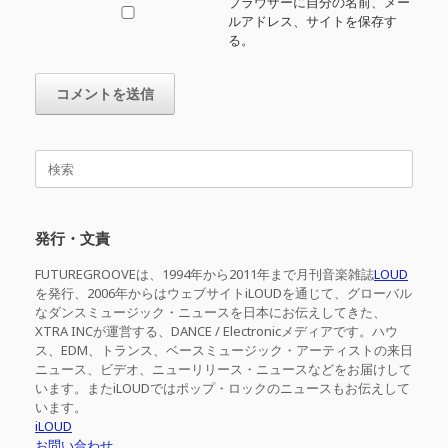
ブラウザーに自分の名前、メー
ルアドレス、サイトを保存す
る。
検
索
対
象:
発行・文責
FUTUREGROOVEは、1994年から2011年まで月刊音楽雑誌
LOUD
を発行、2006年からはウェブサイトiLOUDを通じて、グローバル
なダンスミュージック・ニュースを日本にお伝えしてきた、
XTRA INCが運営する、DANCE / Electronicメディアです。ハウ
ス、EDM、トランス、ベースミュージック・アーティストの来日
ニュース、ビデオ、ニューリリース・ニュースなどをお届けして
います。またiLOUDではポップ・ロックのニュースもお伝えして
います。
iLOUD
お問い合わせ