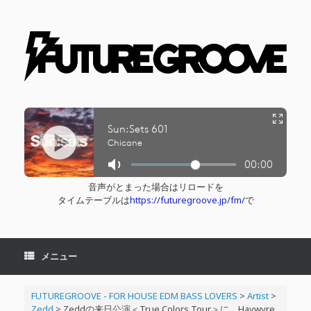
コ
ン
テ
ン
ツ
へ
ス
キ
ッ
プ
音声がとまった場合はリロードを
タイムテーブルは
https://futuregroove.jp/fm/
で
メニュー
FUTUREGROOVE - FOR HOUSE EDM BASS LOVERS
>
Artist
>
Zedd
>
Zeddの来日公演＜True Colors Tour＞に、Haywyre