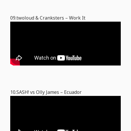
09.twoloud & Cranksters – Work It
10.SASH! vs Olly James – Ecuador