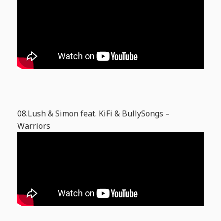
08.Lush & Simon feat. KiFi & BullySongs –
Warriors