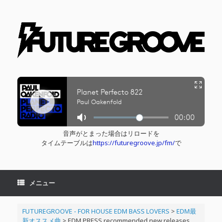
コ
ン
テ
ン
ツ
へ
ス
キ
ッ
プ
音声がとまった場合はリロードを
タイムテーブルは
https://futuregroove.jp/fm/
で
メニュー
FUTUREGROOVE - FOR HOUSE EDM BASS LOVERS
>
EDM最
新オススメ曲
>
EDM PRESS recommended new releases