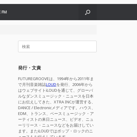
 FM
検
索
対
象:
発行・文責
FUTUREGROOVEは、1994年から2011年ま
で月刊音楽雑誌
LOUD
を発行、2006年から
はウェブサイトiLOUDを通じて、グローバ
ルなダンスミュージック・ニュースを日本
にお伝えしてきた、XTRA INCが運営する、
DANCE / Electronicメディアです。ハウス、
EDM、トランス、ベースミュージック・ア
ーティストの来日ニュース、ビデオ、ニュ
ーリリース・ニュースなどをお届けしてい
ます。またiLOUDではポップ・ロックのニ
ュースもお伝えしています。