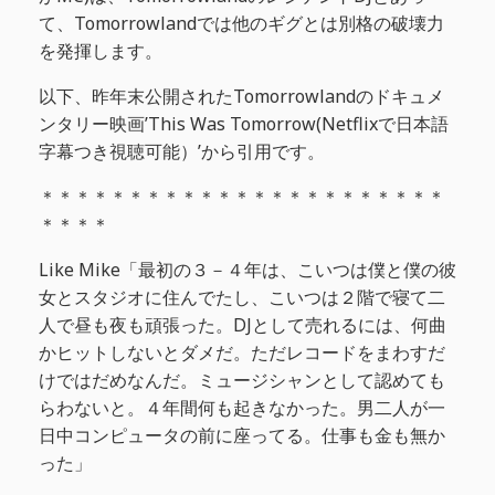
て、Tomorrowlandでは他のギグとは別格の破壊力
を発揮します。
以下、昨年末公開されたTomorrowlandのドキュメ
ンタリー映画’This Was Tomorrow(Netflixで日本語
字幕つき視聴可能）’から引用です。
＊＊＊＊＊＊＊＊＊＊＊＊＊＊＊＊＊＊＊＊＊＊＊
＊＊＊＊
Like Mike「最初の３－４年は、こいつは僕と僕の彼
女とスタジオに住んでたし、こいつは２階で寝て二
人で昼も夜も頑張った。DJとして売れるには、何曲
かヒットしないとダメだ。ただレコードをまわすだ
けではだめなんだ。ミュージシャンとして認めても
らわないと。４年間何も起きなかった。男二人が一
日中コンピュータの前に座ってる。仕事も金も無か
った」