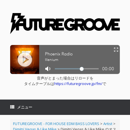
コ
ン
テ
ン
ツ
へ
ス
キ
ッ
プ
音声がとまった場合はリロードを
タイムテーブルは
https://futuregroove.jp/fm/
で
メニュー
FUTUREGROOVE - FOR HOUSE EDM BASS LOVERS
>
Artist
>
Dimitri Vegas & Like Mike
>
Dimitri Vegas & Like Mike のオス