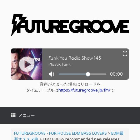
コ
ン
テ
ン
ツ
へ
ス
キ
ッ
プ
音声がとまった場合はリロードを
タイムテーブルは
https://futuregroove.jp/fm/
で
メニュー
FUTUREGROOVE - FOR HOUSE EDM BASS LOVERS
>
EDM最
新オススメ曲
>
EDM PRESS recommended new releases