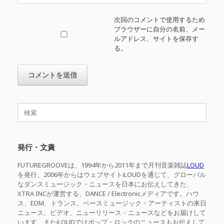
次回のコメントで使用するため
ブラウザーに自分の名前、メー
ルアドレス、サイトを保存す
る。
検
索
対
象:
発行・文責
FUTUREGROOVEは、1994年から2011年まで月刊音楽雑誌
LOUD
を発行、2006年からはウェブサイトiLOUDを通じて、グローバル
なダンスミュージック・ニュースを日本にお伝えしてきた、
XTRA INCが運営する、DANCE / Electronicメディアです。ハウ
ス、EDM、トランス、ベースミュージック・アーティストの来日
ニュース、ビデオ、ニューリリース・ニュースなどをお届けして
います。またiLOUDではポップ・ロックのニュースもお伝えして