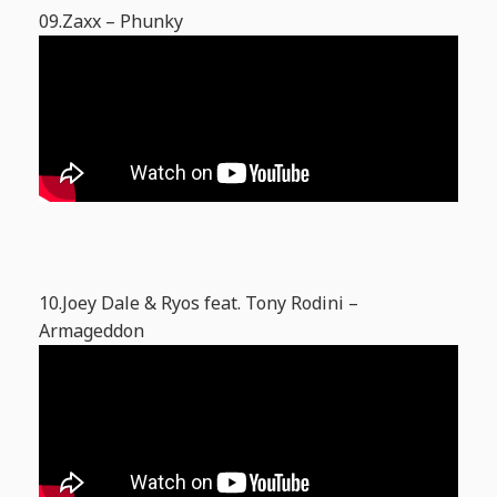
09.Zaxx – Phunky
10.Joey Dale & Ryos feat. Tony Rodini –
Armageddon