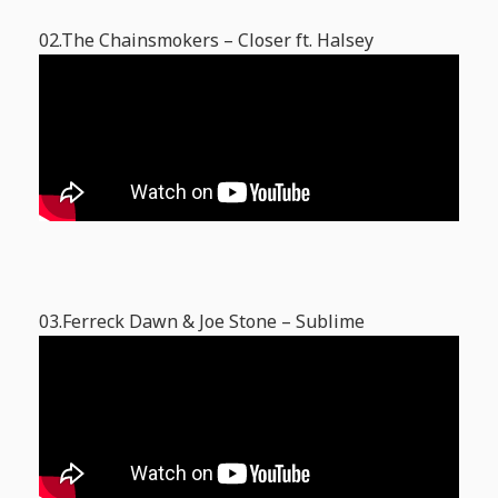
02.The Chainsmokers – Closer ft. Halsey
03.Ferreck Dawn & Joe Stone – Sublime