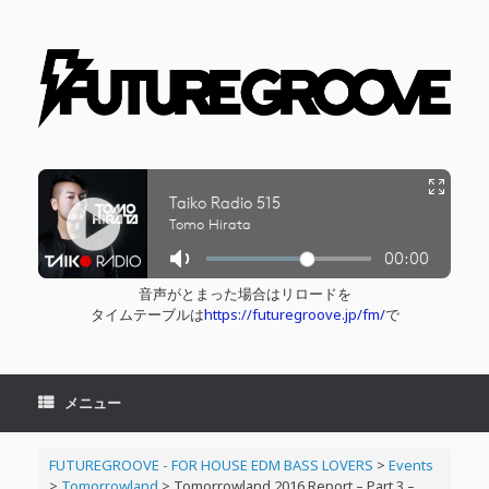
コ
ン
テ
ン
ツ
へ
ス
キ
ッ
プ
音声がとまった場合はリロードを
タイムテーブルは
https://futuregroove.jp/fm/
で
メニュー
FUTUREGROOVE - FOR HOUSE EDM BASS LOVERS
>
Events
>
Tomorrowland
>
Tomorrowland 2016 Report – Part 3 –