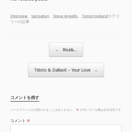
Interview
、
Sensation
、
Steve Angello
、
Tomorrowland
カテゴ
リーの記事
投稿ナビゲーション
←
Risa&…
Tiësto & DallasK – Your Love
→
コメントを残す
メールアドレスが公開されることはありません。
※
が付いている欄は必須項目です
コメント
※