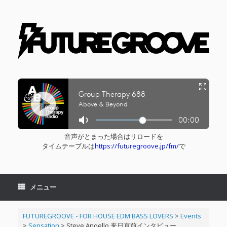
コ
ン
テ
ン
ツ
へ
ス
キ
ッ
プ
音声がとまった場合はリロードを
タイムテーブルは
https://futuregroove.jp/fm/
で
メニュー
FUTUREGROOVE - FOR HOUSE EDM BASS LOVERS
>
Events
>
Sensation
>
Steve Angello 来日直前インタビュー