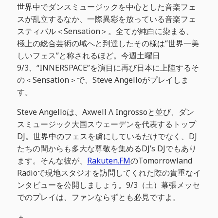
世界中でダンスミュージックを中心とした音楽フェ
スが乱立するなか、一際異彩を放っている音楽フェ
スティバル＜Sensation＞。全てが純白に染まる、
極上の総合芸術の域へと到達したその様は“世界一美
しいフェス”と称されるほど。今週土曜日
9/3、“INNERSPACE”を演目に再び日本に上陸するそ
の＜Sensation＞で、Steve Angelloがプレイしま
す。
Steve Angelloは、Axwell Λ Ingrossoと並び、ダン
スミュージック大国スウェーデンを代表するトップ
DJ。世界中のフェスを虜にしているだけでなく、DJ
たちの間からも多大な尊敬を集めるDJ’s DJでもあり
ます。そんな彼が、
Rakuten.FM
のTomorrowland
Radioで現地スタジオを訪問してくれた際の貴重なイ
ンタビューを公開しましょう。9/3（土）幕張メッセ
でのプレイは、ファンならずとも必見ですよ。
＋