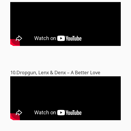
10.Dropgun, Lenx & Denx – A Better Love