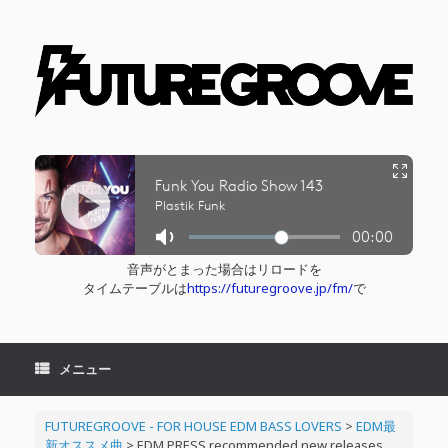
コ
ン
テ
ン
ツ
へ
ス
キ
ッ
プ
音声がとまった場合はリロードを
タイムテーブルは
https://futuregroove.jp/fm/
で
メニュー
FUTUREGROOVE - FOR HOUSE EDM BASS LOVERS
>
EDM最
新オススメ曲
>
EDM PRESS recommended new releases