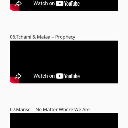
06.Tchami & Malaa – Prophecy
07.Manse – No Matter Where We Are