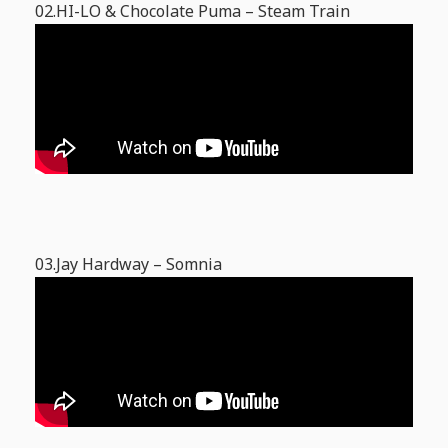
02.HI-LO & Chocolate Puma – Steam Train
03.Jay Hardway – Somnia