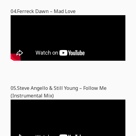
04.Ferreck Dawn – Mad Love
05.Steve Angello & Still Young – Follow Me
(Instrumental Mix)