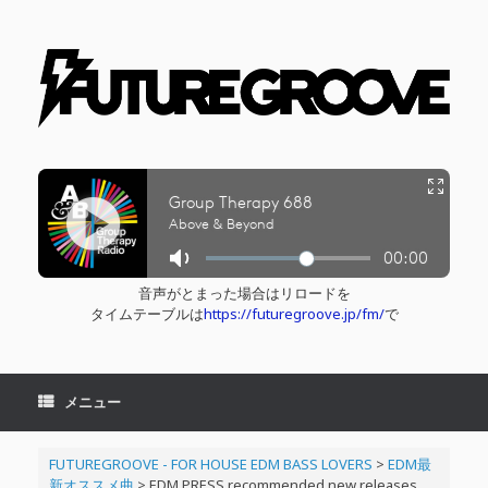
コ
ン
テ
ン
ツ
へ
ス
キ
ッ
プ
音声がとまった場合はリロードを
タイムテーブルは
https://futuregroove.jp/fm/
で
メニュー
FUTUREGROOVE - FOR HOUSE EDM BASS LOVERS
>
EDM最
新オススメ曲
>
EDM PRESS recommended new releases