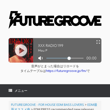
コ
ン
テ
ン
ツ
へ
ス
キ
ッ
プ
音声がとまった場合はリロードを
タイムテーブルは
https://futuregroove.jp/fm/
で
メニュー
FUTUREGROOVE - FOR HOUSE EDM BASS LOVERS
>
EDM最
新オススメ曲
>
EDM PRESS recommended new releases