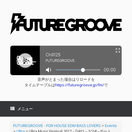
コ
ン
テ
ン
ツ
へ
ス
キ
ッ
プ
音声がとまった場合はリロードを
タイムテーブルは
https://futuregroove.jp/fm/
で
メニュー
FUTUREGROOVE - FOR HOUSE EDM BASS LOVERS
>
Events
>
Ultra
>
Ultra Music Festival 2017 – DAY1 – 3/24レポート