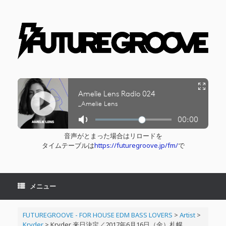
コ
ン
テ
ン
ツ
へ
ス
キ
ッ
プ
音声がとまった場合はリロードを
タイムテーブルは
https://futuregroove.jp/fm/
で
メニュー
FUTUREGROOVE - FOR HOUSE EDM BASS LOVERS
>
Artist
>
Kryder​
>
Kryder 来日決定／2017年6月16日（金）札幌