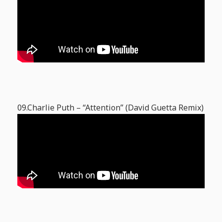
09.Charlie Puth – “Attention” (David Guetta Remix)