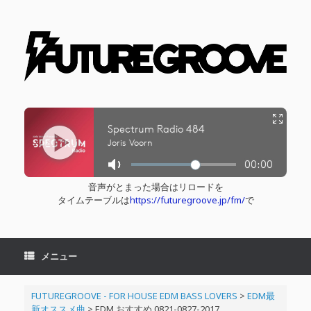
コ
ン
テ
ン
ツ
へ
ス
キ
ッ
プ
音声がとまった場合はリロードを
タイムテーブルは
https://futuregroove.jp/fm/
で
メニュー
FUTUREGROOVE - FOR HOUSE EDM BASS LOVERS
>
EDM最
新オススメ曲
>
EDM おすすめ 0821-0827-2017