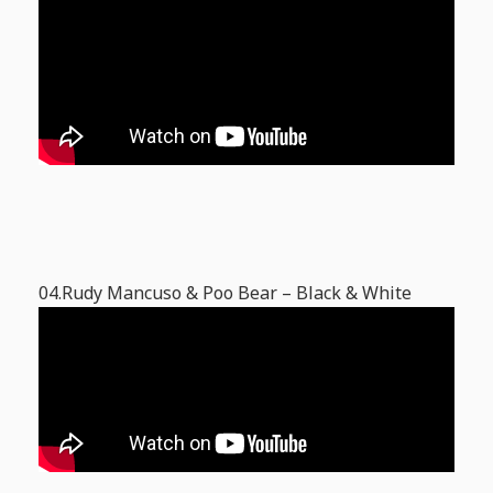
04.Rudy Mancuso & Poo Bear – Black & White