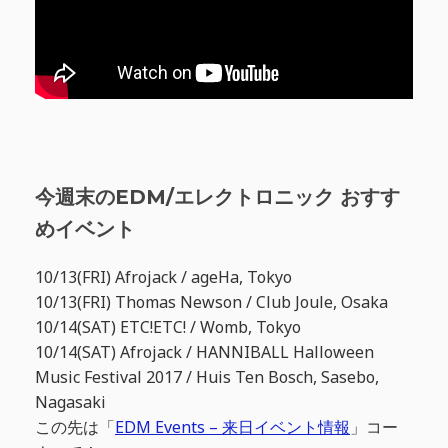
今週末のEDM/エレクトロニック おすす
めイベント
10/13(FRI) Afrojack / ageHa, Tokyo
10/13(FRI) Thomas Newson / Club Joule, Osaka
10/14(SAT) ETC!ETC! / Womb, Tokyo
10/14(SAT) Afrojack / HANNIBALL Halloween
Music Festival 2017 / Huis Ten Bosch, Sasebo,
Nagasaki
この先は「
EDM Events – 来日イベント情報
」コー