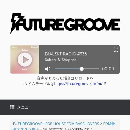
コ
ン
テ
ン
ツ
へ
ス
キ
ッ
プ
音声がとまった場合はリロードを
タイムテーブルは
https://futuregroove.jp/fm/
で
メニュー
FUTUREGROOVE - FOR HOUSE EDM BASS LOVERS
>
EDM最
新オススメ曲
>
EDM おすすめ 1002-1008-2017