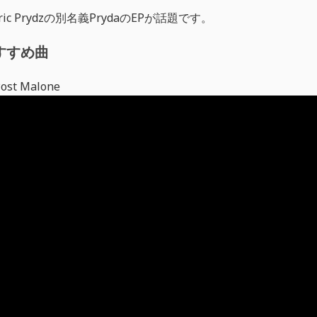
c Prydzの別名義PrydaのEPが話題です。
すすめ曲
 Post Malone