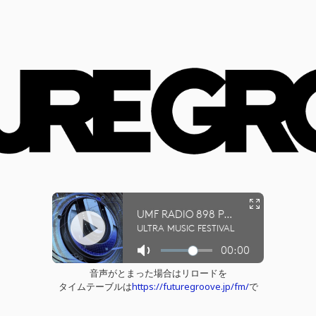
音声がとまった場合はリロードを
タイムテーブルは
https://futuregroove.jp/fm/
で