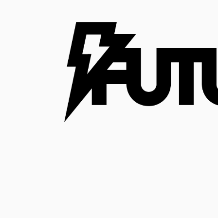
コ
ン
テ
ン
ツ
へ
ス
キ
ッ
プ