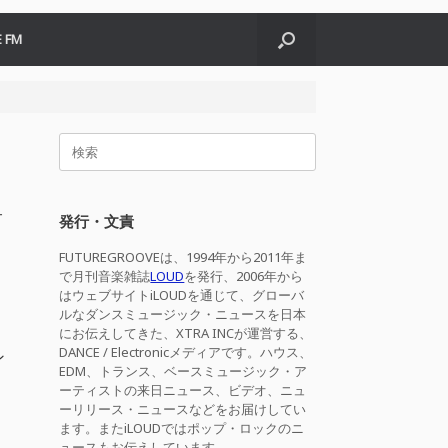
 FM
検
索
対
象:
サ
発行・文責
FUTUREGROOVEは、1994年から2011年ま
で月刊音楽雑誌
LOUD
を発行、2006年から
はウェブサイトiLOUDを通じて、グローバ
ルなダンスミュージック・ニュースを日本
にお伝えしてきた、XTRA INCが運営する、
DANCE / Electronicメディアです。ハウス、
ン
EDM、トランス、ベースミュージック・ア
ーティストの来日ニュース、ビデオ、ニュ
ーリリース・ニュースなどをお届けしてい
ます。またiLOUDではポップ・ロックのニ
ュースもお伝えしています。