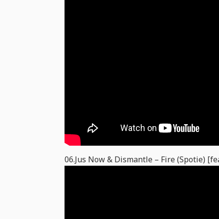
06.Jus Now & Dismantle – Fire (Spotie) [fe