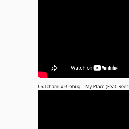
05.Tchami x Brohug – My Place (Feat. Reec