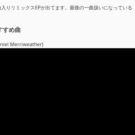
ersの6曲入りリミックスEPが出てます。最後の一曲扱いになっている
すすめ曲
Daniel Merriweather)