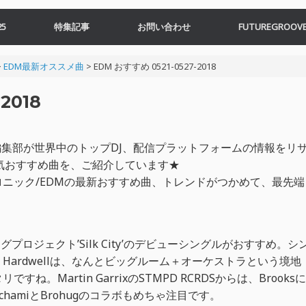
5
特集記事
お問い合わせ
FUTUREGROOVE
>
EDM最新オススメ曲
>
EDM おすすめ 0521-0527-2018
2018
VE編集部が世界中のトップDJ、配信プラットフォームの情報をリ
の人気おすすめ曲を、ご紹介しています★
ニック/EDMの最新おすすめ曲、トレンドがつかめて、最先端
ビッグプロジェクト’Silk City’のデビューシングルがおすすめ。シ
ardwellは、なんとビッグルーム＋オーケストラという境地
すね。Martin GarrixのSTMPD RCRDSからは、Brooksに
amiとBrohugのコラボもめちゃ注目です。