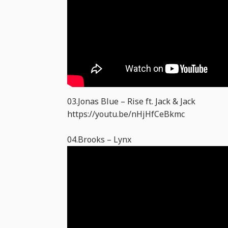
03.Jonas Blue – Rise ft. Jack & Jack
https://youtu.be/nHjHfCeBkmc
04.Brooks – Lynx