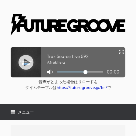
コ
ン
テ
ン
ツ
へ
ス
キ
ッ
プ
音声がとまった場合はリロードを
タイムテーブルは
https://futuregroove.jp/fm/
で
メニュー