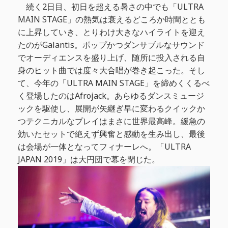
続く2日目、初日を超える暑さの中でも「ULTRA
MAIN STAGE」の熱気は衰えるどころか時間ととも
に上昇していき、とりわけ大きなハイライトを迎え
たのがGalantis。ポップかつダンサブルなサウンド
でオーディエンスを盛り上げ、随所に投入される自
身のヒット曲では度々大合唱が巻き起こった。そし
て、今年の「ULTRA MAIN STAGE」を締めくくるべ
く登場したのはAfrojack。あらゆるダンスミュージ
ックを駆使し、展開が矢継ぎ早に変わるクイックか
つテクニカルなプレイはまさに世界最高峰。緩急の
効いたセットで絶えず興奮と感動を生み出し、最後
は会場が一体となってフィナーレへ。「ULTRA
JAPAN 2019」は大円団で幕を閉じた。