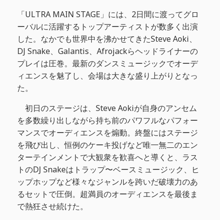
「ULTRA MAIN STAGE」には、2日間に渡ってグロ
ーバルに活躍するトップアーティストが数多く出演
した。なかでも世界中を沸かせてきたSteve Aoki、
DJ Snake、Galantis、Afrojackらヘッドライナーの
プレイは圧巻。最新のダンスミュージックでオーデ
ィエンスを魅了し、会場は大きな盛り上がりとなっ
た。
初日のステージは、Steve Aokiが自身のアンセム
を多数繰り出しながら持ち前のパワフルなパフォー
マンスでオーディエンスを煽動。終盤にはステージ
を飛び出し、恒例のケーキ投げなど唯一無二のエン
ターテインメントで大観衆を歓喜へと導くと、ラス
トのDJ Snakeはトラップ〜ベースミュージック、ヒ
ップホップなど様々なジャンルを跨いだ破壊力のあ
るセットで圧倒。超満員のオーディエンスを最後ま
で熱狂させ続けた。