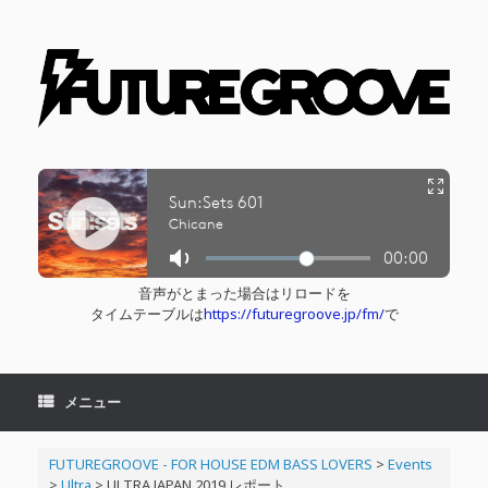
コ
ン
テ
ン
ツ
へ
ス
キ
ッ
プ
音声がとまった場合はリロードを
タイムテーブルは
https://futuregroove.jp/fm/
で
メニュー
FUTUREGROOVE - FOR HOUSE EDM BASS LOVERS
>
Events
>
Ultra
>
ULTRA JAPAN 2019 レポート