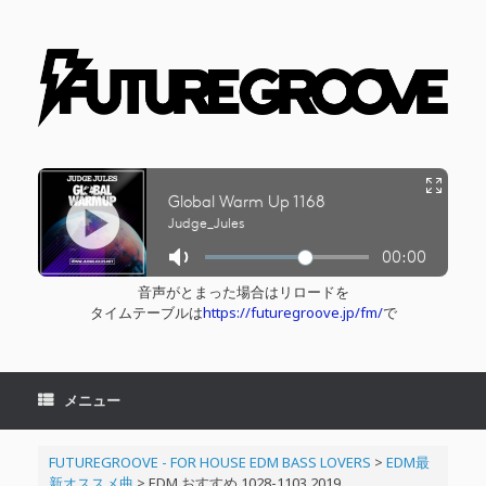
コ
ン
テ
ン
ツ
へ
ス
キ
ッ
プ
音声がとまった場合はリロードを
タイムテーブルは
https://futuregroove.jp/fm/
で
メニュー
FUTUREGROOVE - FOR HOUSE EDM BASS LOVERS
>
EDM最
新オススメ曲
>
EDM おすすめ 1028-1103 2019