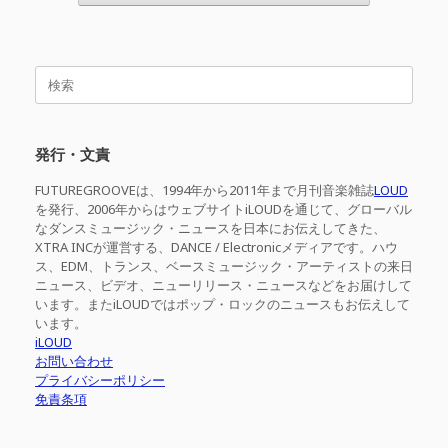
検
索
対
象:
発行・文責
FUTUREGROOVEは、1994年から2011年まで月刊音楽雑誌
LOUD
を発行、2006年からはウェブサイトiLOUDを通じて、グローバル
なダンスミュージック・ニュースを日本にお伝えしてきた、
XTRA INCが運営する、DANCE / Electronicメディアです。ハウ
ス、EDM、トランス、ベースミュージック・アーティストの来日
ニュース、ビデオ、ニューリリース・ニュースなどをお届けして
います。またiLOUDではポップ・ロックのニュースもお伝えして
います。
iLOUD
お問い合わせ
プライバシーポリシー
免責条項