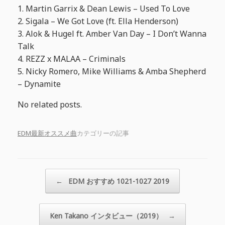
1. Martin Garrix & Dean Lewis – Used To Love
2. Sigala – We Got Love (ft. Ella Henderson)
3. Alok & Hugel ft. Amber Van Day – I Don’t Wanna
Talk
4. REZZ x MALAA – Criminals
5. Nicky Romero, Mike Williams & Amba Shepherd
– Dynamite
No related posts.
EDM最新オススメ曲
カテゴリーの記事
投稿ナビゲーション
←
EDM おすすめ 1021-1027 2019
Ken Takano インタビュー（2019）
→