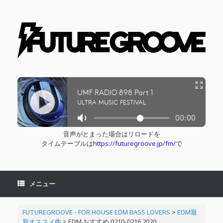
コ
ン
テ
ン
ツ
へ
ス
キ
ッ
プ
音声がとまった場合はリロードを
タイムテーブルは
https://futuregroove.jp/fm/
で
メニュー
FUTUREGROOVE - FOR HOUSE EDM BASS LOVERS
>
EDM最
新オススメ曲
>
EDM おすすめ 0210-0216 2020