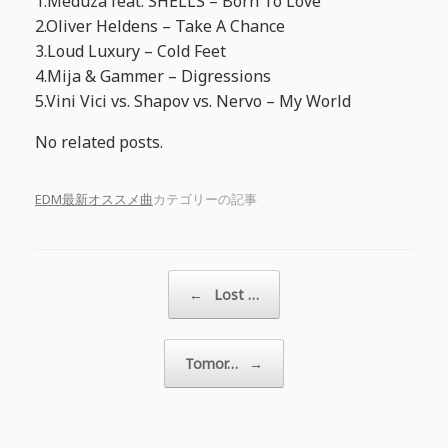
1.Meduza feat. SHELLS – Born To Love
2.Oliver Heldens – Take A Chance
3.Loud Luxury – Cold Feet
4.Mija & Gammer – Digressions
5.Vini Vici vs. Shapov vs. Nervo – My World
No related posts.
EDM最新オススメ曲
カテゴリーの記事
投稿ナビゲーション
←
Lost …
Tomor…
→