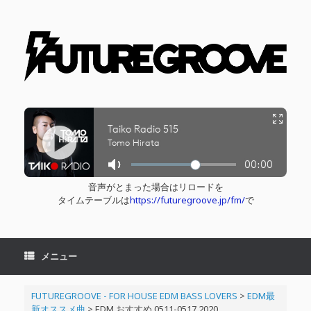
コ
ン
テ
ン
ツ
へ
ス
キ
ッ
プ
音声がとまった場合はリロードを
タイムテーブルは
https://futuregroove.jp/fm/
で
メニュー
FUTUREGROOVE - FOR HOUSE EDM BASS LOVERS
>
EDM最
新オススメ曲
>
EDM おすすめ 0511-0517 2020