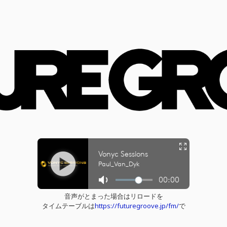
音声がとまった場合はリロードを
タイムテーブルは
https://futuregroove.jp/fm/
で