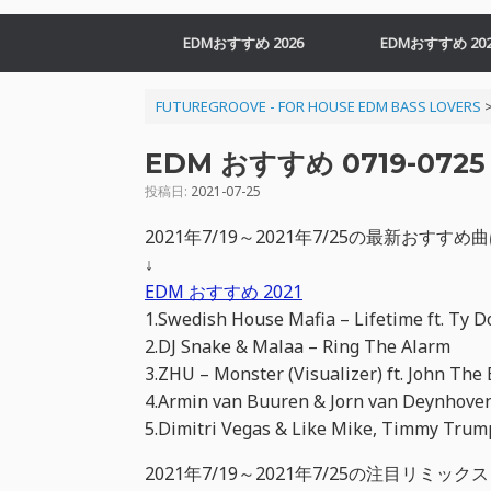
EDMおすすめ 2026
EDMおすすめ 202
FUTUREGROOVE - FOR HOUSE EDM BASS LOVERS
EDM おすすめ 0719-0725 
投稿日:
2021-07-25
2021年7/19～2021年7/25の最新お
↓
EDM おすすめ 2021
1.Swedish House Mafia – Lifetime ft. Ty D
2.DJ Snake & Malaa – Ring The Alarm
3.ZHU – Monster (Visualizer) ft. John The 
4.Armin van Buuren & Jorn van Deynhoven
5.Dimitri Vegas & Like Mike, Timmy Trum
2021年7/19～2021年7/25の注目リミックス