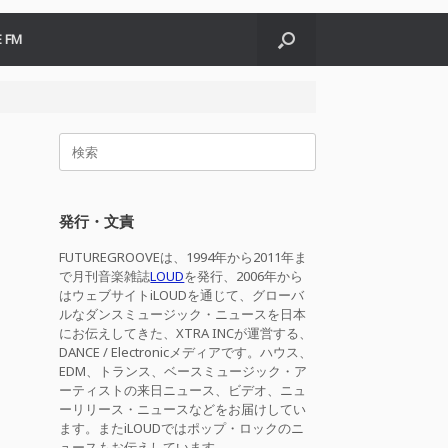
 FM
検
索
対
象:
発行・文責
FUTUREGROOVEは、1994年から2011年ま
で月刊音楽雑誌
LOUD
を発行、2006年から
はウェブサイトiLOUDを通じて、グローバ
ルなダンスミュージック・ニュースを日本
にお伝えしてきた、XTRA INCが運営する、
DANCE / Electronicメディアです。ハウス、
EDM、トランス、ベースミュージック・ア
ーティストの来日ニュース、ビデオ、ニュ
ーリリース・ニュースなどをお届けしてい
ます。またiLOUDではポップ・ロックのニ
ュースもお伝えしています。