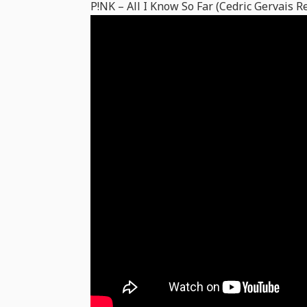
P!NK – All I Know So Far (Cedric Gervais R